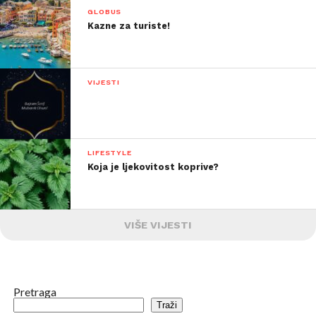
GLOBUS
Kazne za turiste!
VIJESTI
LIFESTYLE
Koja je ljekovitost koprive?
VIŠE VIJESTI
Pretraga
Traži