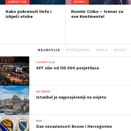
LIFESTYLE
SPORT
Kako pokrenuti linfu i
Rusmir Cviko – trener za
izbjeći otoke
sve Kontinente!
NAJNOVIJE
POPULARNO
VIDEO
SPORT
LIFESTYLE
SFF više od 135.000 posjetilaca
GLOBUS
Istanbul je najposjećeniji na svijetu
BIH
Dan nezavisnosti Bosne i Hercegovine