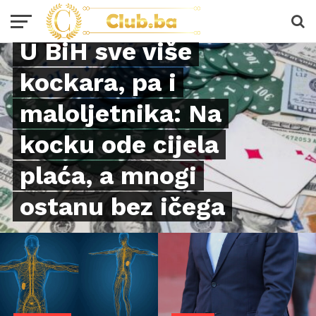
LIFESTYLE
U BiH sve više
kockara, pa i
maloljetnika: Na
kocku ode cijela
plaća, a mnogi
ostanu bez ičega