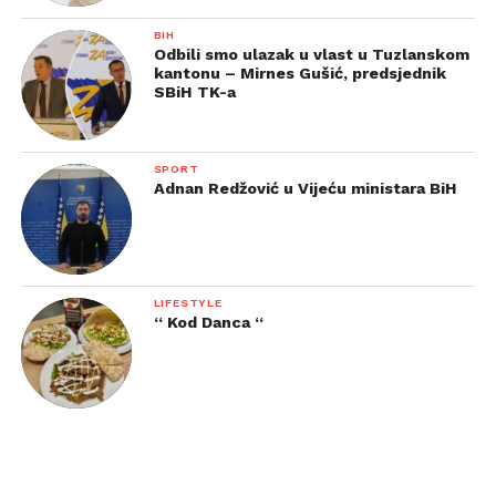
BIH
Odbili smo ulazak u vlast u Tuzlanskom
kantonu – Mirnes Gušić, predsjednik
SBiH TK-a
SPORT
Adnan Redžović u Vijeću ministara BiH
LIFESTYLE
“ Kod Danca “