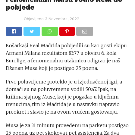
pobjede
Objavljeno
3 Novembra, 2022
Košarkaši Real Madrida pobijedili su kao gosti ekipu
Armani Milana rezultatom 83:77 u okviru 6. kola
Eurolige, a fenomenalnu utakmicu odigrao je naš
Džanan Musa koji je postigao 25 poena.
Prvo poluvrijeme proteklo je u izjednačenoj igri, a
domaći su na poluvremenu vodili 50:47. Ipak, na
krilima sjajnog Muse, koji je pogađao u ključnim
trenucima, tim iz Madrida je u nastavku napravio
preokret i slavio je na ovom vrućem gostovanju.
Musa je za 31 minutu provedenu na parketu postigao
25 poena, uz pet skokova i pet asistencija. Za dva