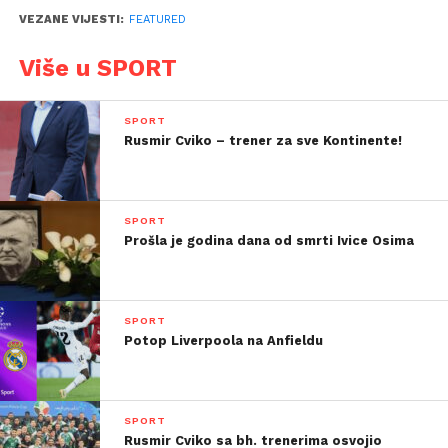
VEZANE VIJESTI:
FEATURED
Više u SPORT
SPORT
Rusmir Cviko – trener za sve Kontinente!
SPORT
Prošla je godina dana od smrti Ivice Osima
SPORT
Potop Liverpoola na Anfieldu
SPORT
Rusmir Cviko sa bh. trenerima osvojio