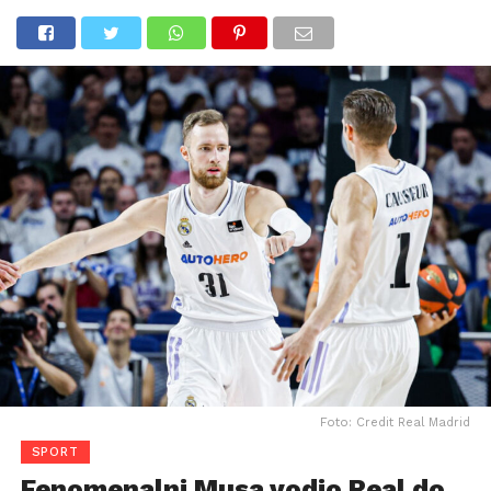
Foto: Credit Real Madrid
SPORT
Fenomenalni Musa vodio Real do