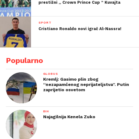
prestižni ,, Crown Prince Cup ” Kuvajta
SPORT
Cristiano Ronaldo novi igrač Al-Nassra!
Popularno
GLOBUS
Kremlj: Gasimo plin zbog
“nezapamćenog neprijateljstva”. Putin
zaprijetio osvetom
BIH
Najagilnija Kenela Zuko