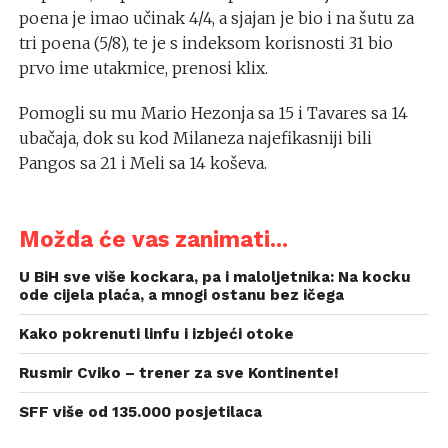
poena je imao učinak 4/4, a sjajan je bio i na šutu za
tri poena (5/8), te je s indeksom korisnosti 31 bio
prvo ime utakmice, prenosi klix.
Pomogli su mu Mario Hezonja sa 15 i Tavares sa 14
ubačaja, dok su kod Milaneza najefikasniji bili
Pangos sa 21 i Meli sa 14 koševa.
Možda će vas zanimati...
U BiH sve više kockara, pa i maloljetnika: Na kocku
ode cijela plaća, a mnogi ostanu bez ičega
Kako pokrenuti linfu i izbjeći otoke
Rusmir Cviko – trener za sve Kontinente!
SFF više od 135.000 posjetilaca