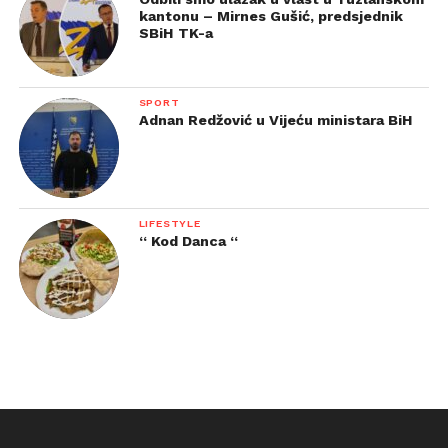
kantonu – Mirnes Gušić, predsjednik
SBiH TK-a
SPORT
Adnan Redžović u Vijeću ministara BiH
LIFESTYLE
“ Kod Danca “