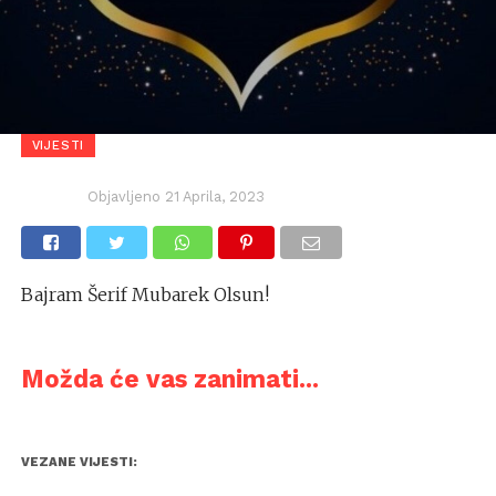
VIJESTI
Objavljeno
21 Aprila, 2023
Bajram Šerif Mubarek Olsun!
Možda će vas zanimati...
VEZANE VIJESTI: