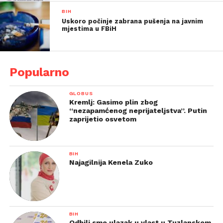
BIH
Uskoro počinje zabrana pušenja na javnim
mjestima u FBiH
Popularno
GLOBUS
Kremlj: Gasimo plin zbog
“nezapamćenog neprijateljstva”. Putin
zaprijetio osvetom
BIH
Najagilnija Kenela Zuko
BIH
Odbili smo ulazak u vlast u Tuzlanskom