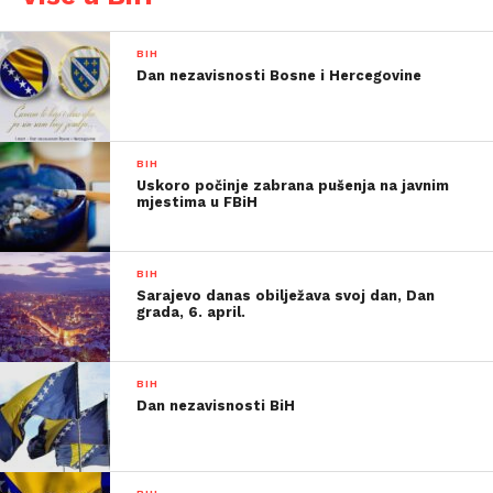
BIH
Dan nezavisnosti Bosne i Hercegovine
BIH
Uskoro počinje zabrana pušenja na javnim
mjestima u FBiH
BIH
Sarajevo danas obilježava svoj dan, Dan
grada, 6. april.
BIH
Dan nezavisnosti BiH