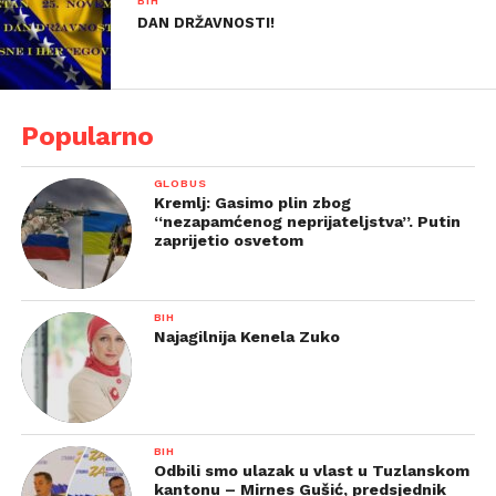
BIH
DAN DRŽAVNOSTI!
Popularno
GLOBUS
Kremlj: Gasimo plin zbog
“nezapamćenog neprijateljstva”. Putin
zaprijetio osvetom
BIH
Najagilnija Kenela Zuko
BIH
Odbili smo ulazak u vlast u Tuzlanskom
kantonu – Mirnes Gušić, predsjednik