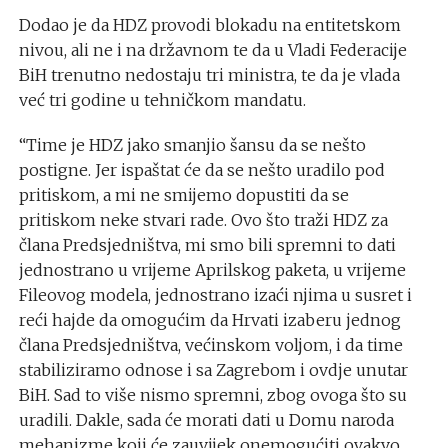
Dodao je da HDZ provodi blokadu na entitetskom
nivou, ali ne i na državnom te da u Vladi Federacije
BiH trenutno nedostaju tri ministra, te da je vlada
već tri godine u tehničkom mandatu.
“Time je HDZ jako smanjio šansu da se nešto
postigne. Jer ispaštat će da se nešto uradilo pod
pritiskom, a mi ne smijemo dopustiti da se
pritiskom neke stvari rade. Ovo što traži HDZ za
člana Predsjedništva, mi smo bili spremni to dati
jednostrano u vrijeme Aprilskog paketa, u vrijeme
Fileovog modela, jednostrano izaći njima u susret i
reći hajde da omogućim da Hrvati izaberu jednog
člana Predsjedništva, većinskom voljom, i da time
stabiliziramo odnose i sa Zagrebom i ovdje unutar
BiH. Sad to više nismo spremni, zbog ovoga što su
uradili. Dakle, sada će morati dati u Domu naroda
mehanizme koji će zauvijek onemogućiti ovakvo