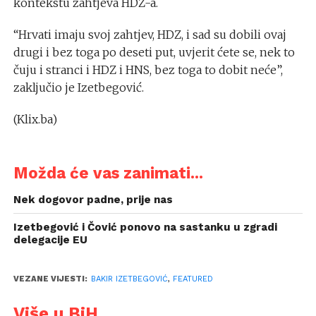
kontekstu zahtjeva HDZ-a.
“Hrvati imaju svoj zahtjev, HDZ, i sad su dobili ovaj
drugi i bez toga po deseti put, uvjerit ćete se, nek to
čuju i stranci i HDZ i HNS, bez toga to dobit neće”,
zaključio je Izetbegović.
(Klix.ba)
Možda će vas zanimati...
Nek dogovor padne, prije nas
Izetbegović i Čović ponovo na sastanku u zgradi
delegacije EU
VEZANE VIJESTI:
BAKIR IZETBEGOVIĆ
,
FEATURED
Više u BiH