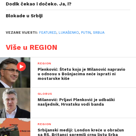
Dodik čekao i dočeko. Ja, i?
Blokade u Srbiji
VEZANE VIJESTI:
FEATURED
,
LUKAŠENKO
,
PUTIN
,
SRBIJA
Više u REGION
REGION
Plenković: Štetu koju je Milanović napravio
u odnosu s Bošnjacima neće isprati ni
mostarske kiše
GLOBUS
Milanović: Prljavi Plenković je udbaški
nasljednik, Hrvatsku vodi banda
REGION
Srbijanski mediji: London kreće u obračun
sa RS, Britanci spremili crnu listu Srba