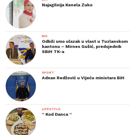
Najagilnija Kenela Zuko
BIH
Odbili smo ulazak u vlast u Tuzlanskom
kantonu – Mirnes Gušić, predsjednik
SBiH TK-a
SPORT
Adnan Redžović u Vijeću ministara BiH
LIFESTYLE
“ Kod Danca “