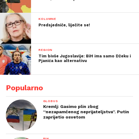
KOLUMNE
Predsjedniče, liječite se!
REGION
Tim bivše Jugoslavije: BiH ima samo Džeku i
Pjanića kao alternativu
Popularno
GLOBUS
Kremlj: Gasimo plin zbog
“nezapamćenog neprijateljstva”. Putin
zaprijetio osvetom
BIH