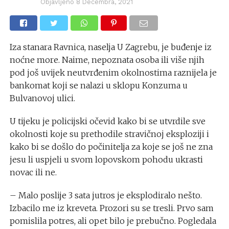
Objavljeno
8 Decembra, 2021
Iza stanara Ravnica, naselja U Zagrebu, je buđenje iz
noćne more. Naime, nepoznata osoba ili više njih
pod još uvijek neutvrđenim okolnostima raznijela je
bankomat koji se nalazi u sklopu Konzuma u
Bulvanovoj ulici.
U tijeku je policijski očevid kako bi se utvrdile sve
okolnosti koje su prethodile stravičnoj eksploziji i
kako bi se došlo do počinitelja za koje se još ne zna
jesu li uspjeli u svom lopovskom pohodu ukrasti
novac ili ne.
– Malo poslije 3 sata jutros je eksplodiralo nešto.
Izbacilo me iz kreveta. Prozori su se tresli. Prvo sam
pomislila potres, ali opet bilo je prebučno. Pogledala