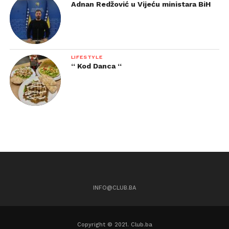
Adnan Redžović u Vijeću ministara BiH
LIFESTYLE
“ Kod Danca “
INFO@CLUB.BA
Copyright © 2021. Club.ba