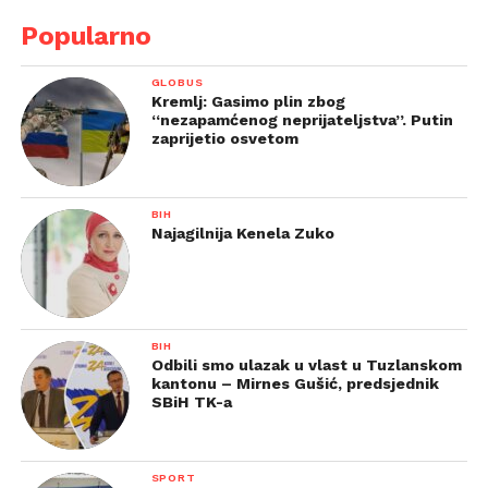
Popularno
GLOBUS
Kremlj: Gasimo plin zbog
“nezapamćenog neprijateljstva”. Putin
zaprijetio osvetom
BIH
Najagilnija Kenela Zuko
BIH
Odbili smo ulazak u vlast u Tuzlanskom
kantonu – Mirnes Gušić, predsjednik
SBiH TK-a
SPORT