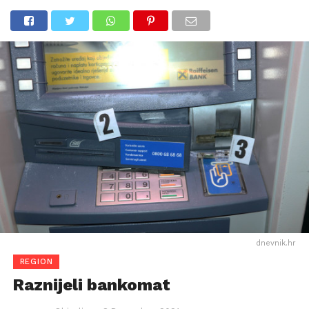
dnevnik.hr
REGION
Raznijeli bankomat