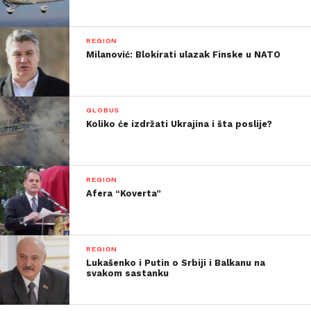
REGION
Milanović: Blokirati ulazak Finske u NATO
GLOBUS
Koliko će izdržati Ukrajina i šta poslije?
REGION
Afera “Koverta”
REGION
Lukašenko i Putin o Srbiji i Balkanu na
svakom sastanku