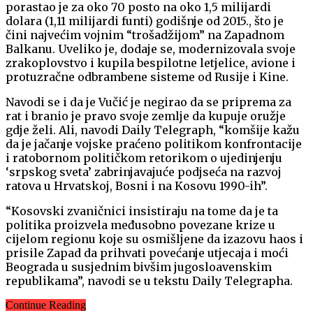
porastao je za oko 70 posto na oko 1,5 milijardi
dolara (1,11 milijardi funti) godišnje od 2015., što je
čini najvećim vojnim “trošadžijom” na Zapadnom
Balkanu. Uveliko je, dodaje se, modernizovala svoje
zrakoplovstvo i kupila bespilotne letjelice, avione i
protuzračne odbrambene sisteme od Rusije i Kine.
Navodi se i da je Vučić je negirao da se priprema za
rat i branio je pravo svoje zemlje da kupuje oružje
gdje želi. Ali, navodi Daily Telegraph, “komšije kažu
da je jačanje vojske praćeno politikom konfrontacije
i ratobornom političkom retorikom o ujedinjenju
‘srpskog sveta’ zabrinjavajuće podjseća na razvoj
ratova u Hrvatskoj, Bosni i na Kosovu 1990-ih”.
“Kosovski zvaničnici insistiraju na tome da je ta
politika proizvela međusobno povezane krize u
cijelom regionu koje su osmišljene da izazovu haos i
prisile Zapad da prihvati povećanje utjecaja i moći
Beograda u susjednim bivšim jugosloavenskim
republikama”, navodi se u tekstu Daily Telegrapha.
Continue Reading