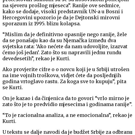
na sjeveru prošlog mjeseca”. Ranije ove sedmice,
kako se dodaje, visoki predstavnik UN-a u Bosni i
Hercegovini upozorio je da je Dejtonski mirovni
sporazum iz 1995. blizu kolapsa.
“Mislim da je definitivno opasnije nego ranije, žele
da se ponašaju kao da su Njemačka između dva
svjetska rata: ‘Ako nećete da nam udovoljite, izazvat
ćemo još jedan’. Zato što su napravili jednu rundu
devedesetih”, rekao je Kurti.
Ako provjerite cifre o o novcu koji je u Srbiji utrošen
na ime vojnih troškova, vidjet ćete da posljednjih
godina vrtoglavo rastu. Za koga sve to kupuju”, pita
se Kurti.
On je kazao i da činjenica da to govori “vrlo mirno je
zato što je to predvidio mjesecima i godinama ranije”.
“To je racionalna analiza, a ne emocionalna”, rekao je
Kurti.
U tekstu se dalje navodi da je budžet Srbije za odbranu