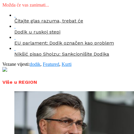
Možda će vas zanimati...
Čitajte glas razuma, trebat će
Dodik u ruskoj stepi
EU parlament: Dodik označen kao problem
Nikšić pisao Sholzu: Sankcionišite Dodika
Vezane vijesti:
dodik
,
Featured
,
Kurti
Više u REGION