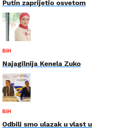
Putin zaprijetio osvetom
BiH
Najagilnija Kenela Zuko
BiH
Odbili smo ulazak u vlast u