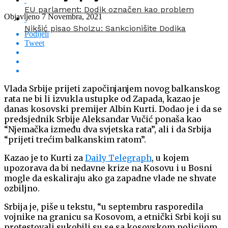
EU parlament: Dodik označen kao problem
Objavljeno
7 Novembra, 2021
Nikšić pisao Sholzu: Sankcionišite Dodika
Podijeli
Tweet
Vlada Srbije prijeti započinjanjem novog balkanskog
rata ne bi li izvukla ustupke od Zapada, kazao je
danas kosovski premijer Albin Kurti. Dodao je i da se
predsjednik Srbije Aleksandar Vučić ponaša kao
“Njemačka između dva svjetska rata”, ali i da Srbija
“prijeti trećim balkanskim ratom”.
Kazao je to Kurti za
Daily Telegraph
, u kojem
upozorava da bi nedavne krize na Kosovu i u Bosni
mogle da eskaliraju ako ga zapadne vlade ne shvate
ozbiljno.
Srbija je, piše u tekstu, “u septembru rasporedila
vojnike na granicu sa Kosovom, a etnički Srbi koji su
protestovali sukobili su se sa kosovskom policijom