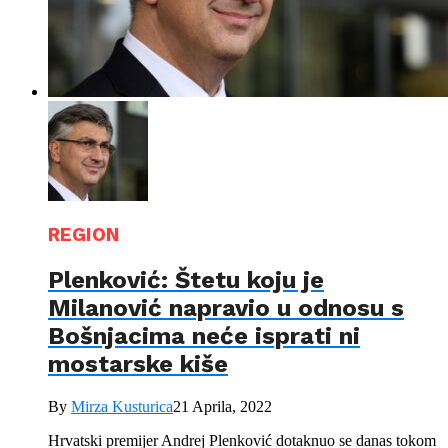
REGION
Plenković: Štetu koju je
Milanović napravio u odnosu s
Bošnjacima neće isprati ni
mostarske kiše
By
Mirza Kusturica
21 Aprila, 2022
Hrvatski premijer Andrej Plenković dotaknuo se danas tokom