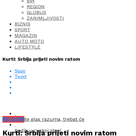
BiH
REGION
GLOBUS
ZANIMLJIVOSTI
BIZNIS
SPORT
MAGAZIN
AUTO MOTO
LIFESTYLE
Kurti: Srbija prijeti novim ratom
Share
Tweet
REGION
Čitajte glas razuma, trebat će
Dodik u ruskoj stepi
Kurti: Srbija prijeti novim ratom