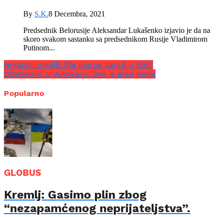
By
S.K.
8 Decembra, 2021
Predsednik Belorusije Aleksandar Lukašenko izjavio je da na
skoro svakom sastanku sa predsednikom Rusije Vladimirom
Putinom...
Hrvatski mediji: Šta ako se zarati u BiH?
Džaferović u Vukovaru: Ovo je grad heroj
Popularno
GLOBUS
Kremlj: Gasimo plin zbog
“nezapamćenog neprijateljstva”.