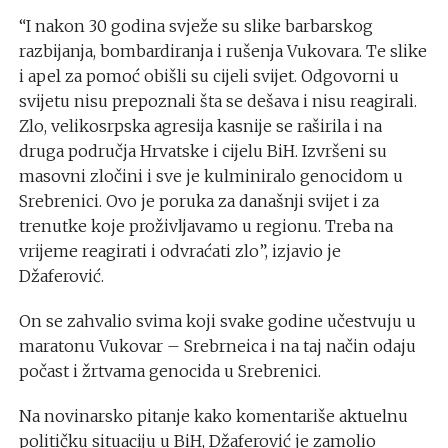
“I nakon 30 godina svježe su slike barbarskog
razbijanja, bombardiranja i rušenja Vukovara. Te slike
i apel za pomoć obišli su cijeli svijet. Odgovorni u
svijetu nisu prepoznali šta se dešava i nisu reagirali.
Zlo, velikosrpska agresija kasnije se raširila i na
druga područja Hrvatske i cijelu BiH. Izvršeni su
masovni zločini i sve je kulminiralo genocidom u
Srebrenici. Ovo je poruka za današnji svijet i za
trenutke koje proživljavamo u regionu. Treba na
vrijeme reagirati i odvraćati zlo”, izjavio je
Džaferović.
On se zahvalio svima koji svake godine učestvuju u
maratonu Vukovar – Srebrneica i na taj način odaju
počast i žrtvama genocida u Srebrenici.
Na novinarsko pitanje kako komentariše aktuelnu
političku situaciju u BiH, Džaferović je zamolio