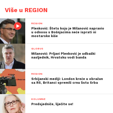
Više u REGION
REGION
Plenković: Štetu koju je Milanović napravio
u odnosu s Bošnjacima neće isprati ni
mostarske kiše
GLOBUS
Milanović: Prljavi Plenković je udbaški
nasljednik, Hrvatsku vodi banda
REGION
Srbijanski mediji: London kreće u obračun
sa RS, Britanci spremili crnu listu Srba
KOLUMNE
Predsjedniče, liječite se!