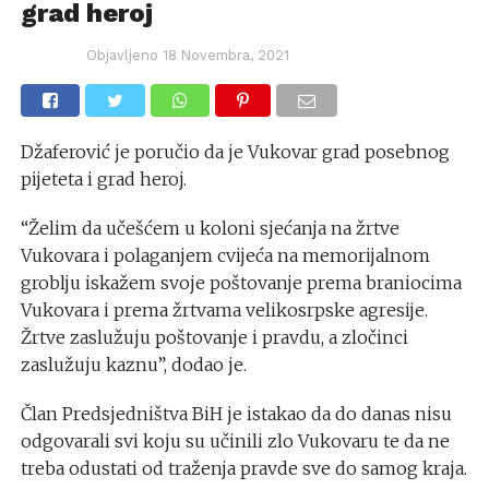
grad heroj
Objavljeno
18 Novembra, 2021
Džaferović je poručio da je Vukovar grad posebnog
pijeteta i grad heroj.
“Želim da učešćem u koloni sjećanja na žrtve
Vukovara i polaganjem cvijeća na memorijalnom
groblju iskažem svoje poštovanje prema braniocima
Vukovara i prema žrtvama velikosrpske agresije.
Žrtve zaslužuju poštovanje i pravdu, a zločinci
zaslužuju kaznu”, dodao je.
Član Predsjedništva BiH je istakao da do danas nisu
odgovarali svi koju su učinili zlo Vukovaru te da ne
treba odustati od traženja pravde sve do samog kraja.