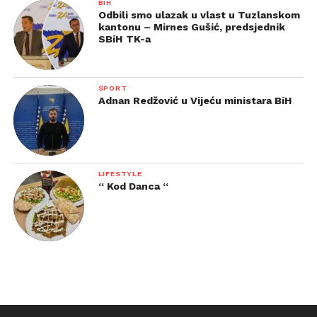
BIH
Odbili smo ulazak u vlast u Tuzlanskom
kantonu – Mirnes Gušić, predsjednik
SBiH TK-a
SPORT
Adnan Redžović u Vijeću ministara BiH
LIFESTYLE
“ Kod Danca “