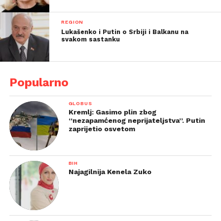
REGION
Lukašenko i Putin o Srbiji i Balkanu na
svakom sastanku
Popularno
GLOBUS
Kremlj: Gasimo plin zbog
“nezapamćenog neprijateljstva”. Putin
zaprijetio osvetom
BIH
Najagilnija Kenela Zuko