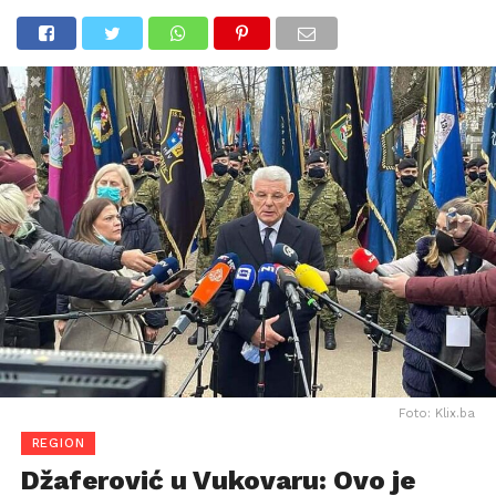
Foto: Klix.ba
REGION
Džaferović u Vukovaru: Ovo je