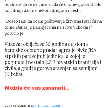
novinare da se ne ljute, ali da će o tome govoriti bilo
koji drugi dan na nekom drugom mjestu.
“Došao sam da odam poštovanje žrtvama i stat ću na
tome. Danas je Dan sjećanja na žrtve Vukovara”,
poručio je.
Vukovar obilježava 30 godina od sloma
herojske odbrane grada i agresije bivše JNA i
srpskih paravojnih jedinica, u kojoj je
poginulo i nestalo 2.717 hrvatskih branitelja i
civila, a grad je gotovo sravnjen sa zemljom.
(Klix.ba)
Možda će vas zanimati...
VEZANE VIJESTI:
DZAFEROVIC
,
FEATURED