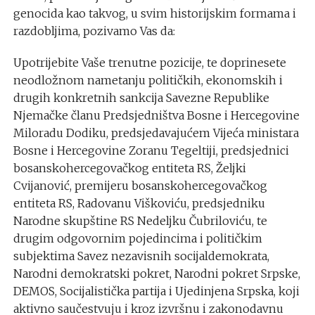
genocida kao takvog, u svim historijskim formama i
razdobljima, pozivamo Vas da:
Upotrijebite Vaše trenutne pozicije, te doprinesete
neodložnom nametanju političkih, ekonomskih i
drugih konkretnih sankcija Savezne Republike
Njemačke članu Predsjedništva Bosne i Hercegovine
Miloradu Dodiku, predsjedavajućem Vijeća ministara
Bosne i Hercegovine Zoranu Tegeltiji, predsjednici
bosanskohercegovačkog entiteta RS, Željki
Cvijanović, premijeru bosanskohercegovačkog
entiteta RS, Radovanu Viškoviću, predsjedniku
Narodne skupštine RS Nedeljku Čubriloviću, te
drugim odgovornim pojedincima i političkim
subjektima Savez nezavisnih socijaldemokrata,
Narodni demokratski pokret, Narodni pokret Srpske,
DEMOS, Socijalistička partija i Ujedinjena Srpska, koji
aktivno saučestvuju i kroz izvršnu i zakonodavnu