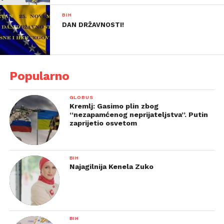
BIH
DAN DRŽAVNOSTI!
Popularno
GLOBUS
Kremlj: Gasimo plin zbog
“nezapamćenog neprijateljstva”. Putin
zaprijetio osvetom
BIH
Najagilnija Kenela Zuko
BIH