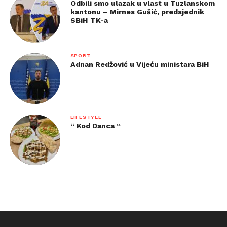
Odbili smo ulazak u vlast u Tuzlanskom
kantonu – Mirnes Gušić, predsjednik
SBiH TK-a
SPORT
Adnan Redžović u Vijeću ministara BiH
LIFESTYLE
“ Kod Danca “