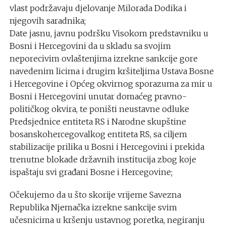
vlast podržavaju djelovanje Milorada Dodika i
njegovih saradnika;
Date jasnu, javnu podršku Visokom predstavniku u
Bosni i Hercegovini da u skladu sa svojim
neporecivim ovlaštenjima izrekne sankcije gore
navedenim licima i drugim kršiteljima Ustava Bosne
i Hercegovine i Općeg okvirnog sporazuma za mir u
Bosni i Hercegovini unutar domaćeg pravno-
političkog okvira, te poništi neustavne odluke
Predsjednice entiteta RS i Narodne skupštine
bosanskohercegovalkog entiteta RS, sa ciljem
stabilizacije prilika u Bosni i Hercegovini i prekida
trenutne blokade državnih institucija zbog koje
ispaštaju svi građani Bosne i Hercegovine;
Očekujemo da u što skorije vrijeme Savezna
Republika Njemačka izrekne sankcije svim
učesnicima u kršenju ustavnog poretka, negiranju