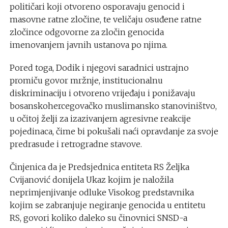
političari koji otvoreno osporavaju genocid i
masovne ratne zločine, te veličaju osuđene ratne
zločince odgovorne za zločin genocida
imenovanjem javnih ustanova po njima.
Pored toga, Dodik i njegovi saradnici ustrajno
promiču govor mržnje, institucionalnu
diskriminaciju i otvoreno vrijeđaju i ponižavaju
bosanskohercegovačko muslimansko stanoviništvo,
u očitoj želji za izazivanjem agresivne reakcije
pojedinaca, čime bi pokušali naći opravdanje za svoje
predrasude i retrogradne stavove.
Činjenica da je Predsjednica entiteta RS Željka
Cvijanović donijela Ukaz kojim je naložila
neprimjenjivanje odluke Visokog predstavnika
kojim se zabranjuje negiranje genocida u entitetu
RS, govori koliko daleko su činovnici SNSD-a