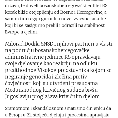
državu, te doveli bosanskohercegovački entitet RS
korak bliže otcjepljenju od Bosne i Hercegovine, a
samim tim regiju gurnuli u nove izvjesne sukobe
koji bi se zasigurno prelili i odrazili na stabilnost
Evrope u cjelini.
Milorad Dodik, SNSD i njihovi partneri u vlasti
na području bosanskohercegovačke
administrativne jedinice RS opravdavaju
svoje djelovanje kao reakciju na odluku
predthodnog Visokog predstavnika kojom se
negiranje genocida i zločina protiv
čovječnosti koji su utvrđeni presudama
Međunarodnog krivičnog suda za bivšu
Jugoslaviju proglašava krivičnim djelom.
Sramotnom i skandaloznom smatramo činjenicu da
u Evropi u 21. stoljeću djeluju i procesima upravljaju