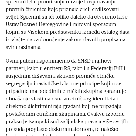
spremni ići u promicanju mržnje i osporavanju
pravnih činjenica koje priznaje cijeli civilizovani
svijet. Spremni su ići toliko daleko da otvoreno krše
Ustav Bosne i Hercegovine i mirovni sporazum
kojim su Visokom predstavniku između ostalog data
i ovlaštenja za donošenje zakonodavnih propisa na
svim razinama.
Ovim putem napominjemo da SNSD i njihovi
partneri, kako u entitetu RS, tako i u Federaciji BiH i
susjednim državama, aktivno promiču etničku
segregaciju i rasističke izborne principe kojim se
pripadnicima pojedinih etničkih skupina garantuje
obnašanje vlasti na osnovu etničkog identiteta i
direktno diskriminiraju građani koji ne pripadaju
povlaštenim etničkim skupinama. Ovakvu izbornu
praksu je Evropski sud za ljudska prava u više svojih
presuda proglasio diskriminatornom, te naložio