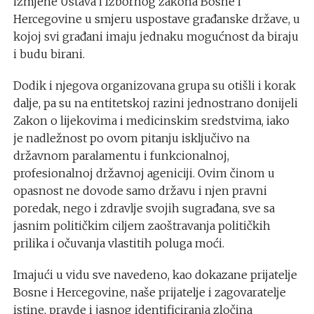
izmjene Ustava i Izbornog zakona Bosne i
Hercegovine u smjeru uspostave građanske države, u
kojoj svi građani imaju jednaku mogućnost da biraju
i budu birani.
Dodik i njegova organizovana grupa su otišli i korak
dalje, pa su na entitetskoj razini jednostrano donijeli
Zakon o lijekovima i medicinskim sredstvima, iako
je nadležnost po ovom pitanju isključivo na
državnom paralamentu i funkcionalnoj,
profesionalnoj državnoj ageniciji. Ovim činom u
opasnost ne dovode samo državu i njen pravni
poredak, nego i zdravlje svojih sugrađana, sve sa
jasnim političkim ciljem zaoštravanja političkih
prilika i očuvanja vlastitih poluga moći.
Imajući u vidu sve navedeno, kao dokazane prijatelje
Bosne i Hercegovine, naše prijatelje i zagovaratelje
istine, pravde i jasnog identificiranja zločina