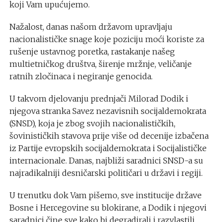
koji Vam upućujemo.
Nažalost, danas našom državom upravljaju
nacionalističke snage koje poziciju moći koriste za
rušenje ustavnog poretka, rastakanje našeg
multietničkog društva, širenje mržnje, veličanje
ratnih zločinaca i negiranje genocida.
U takvom djelovanju prednjači Milorad Dodik i
njegova stranka Savez nezavisnih socijaldemokrata
(SNSD), koja je zbog svojih nacionalističkih,
šovinističkih stavova prije više od decenije izbačena
iz Partije evropskih socijaldemokrata i Socijalističke
internacionale. Danas, najbliži saradnici SNSD-a su
najradikalniji desničarski političari u državi i regiji.
U trenutku dok Vam pišemo, sve institucije države
Bosne i Hercegovine su blokirane, a Dodik i njegovi
saradnici čine sve kako bi degradirali i razvlastili