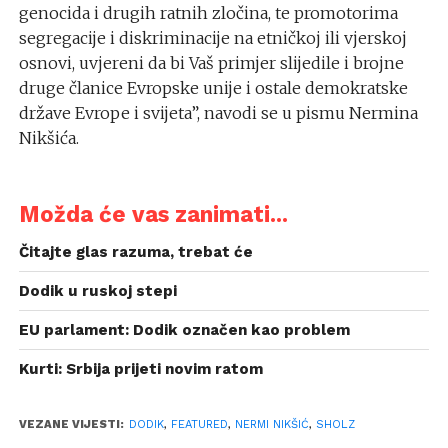
genocida i drugih ratnih zločina, te promotorima
segregacije i diskriminacije na etničkoj ili vjerskoj
osnovi, uvjereni da bi Vaš primjer slijedile i brojne
druge članice Evropske unije i ostale demokratske
države Evrope i svijeta”, navodi se u pismu Nermina
Nikšića.
Možda će vas zanimati...
Čitajte glas razuma, trebat će
Dodik u ruskoj stepi
EU parlament: Dodik označen kao problem
Kurti: Srbija prijeti novim ratom
VEZANE VIJESTI:
DODIK
,
FEATURED
,
NERMI NIKŠIĆ
,
SHOLZ