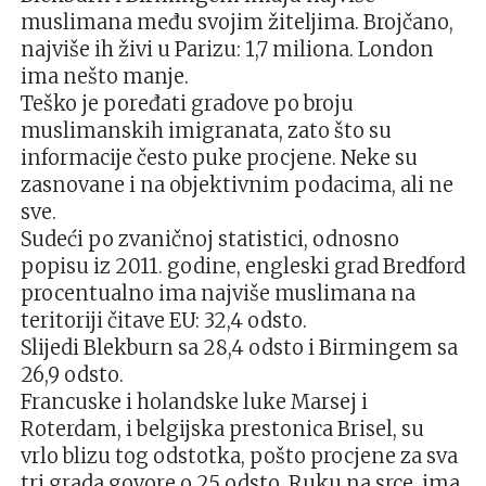
muslimana među svojim žiteljima. Brojčano,
najviše ih živi u Parizu: 1,7 miliona. London
ima nešto manje.
Teško je poređati gradove po broju
muslimanskih imigranata, zato što su
informacije često puke procjene. Neke su
zasnovane i na objektivnim podacima, ali ne
sve.
Sudeći po zvaničnoj statistici, odnosno
popisu iz 2011. godine, engleski grad Bredford
procentualno ima najviše muslimana na
teritoriji čitave EU: 32,4 odsto.
Slijedi Blekburn sa 28,4 odsto i Birmingem sa
26,9 odsto.
Francuske i holandske luke Marsej i
Roterdam, i belgijska prestonica Brisel, su
vrlo blizu tog odstotka, pošto procjene za sva
tri grada govore o 25 odsto. Ruku na srce, ima