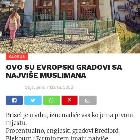
GLOBUS
OVO SU EVROPSKI GRADOVI SA
NAJVIŠE MUSLIMANA
Objavljeno
7 Marta, 2022
Brisel je u vrhu, iznenadiće vas ko je na prvom
mjestu.
Procentualno, engleski gradovi Bredford,
Blekburn i Birmingem imaju najviše