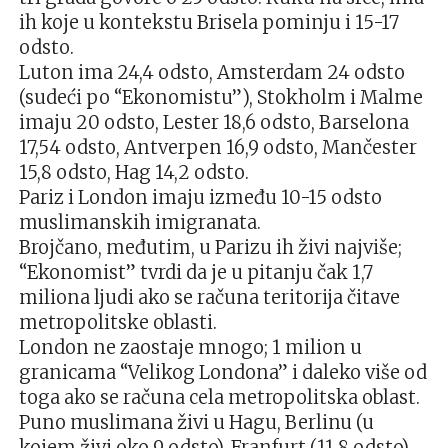
ih koje u kontekstu Brisela pominju i 15-17
odsto.
Luton ima 24,4 odsto, Amsterdam 24 odsto
(sudeći po “Ekonomistu”), Stokholm i Malme
imaju 20 odsto, Lester 18,6 odsto, Barselona
17,54 odsto, Antverpen 16,9 odsto, Mančester
15,8 odsto, Hag 14,2 odsto.
Pariz i London imaju između 10-15 odsto
muslimanskih imigranata.
Brojčano, međutim, u Parizu ih živi najviše;
“Ekonomist” tvrdi da je u pitanju čak 1,7
miliona ljudi ako se računa teritorija čitave
metropolitske oblasti.
London ne zaostaje mnogo; 1 milion u
granicama “Velikog Londona” i daleko više od
toga ako se računa cela metropolitska oblast.
Puno muslimana živi u Hagu, Berlinu (u
kojem živi oko 9 odsto), Franfurt (11,8 odsto),