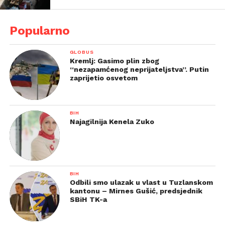
Popularno
GLOBUS
Kremlj: Gasimo plin zbog
“nezapamćenog neprijateljstva”. Putin
zaprijetio osvetom
BIH
Najagilnija Kenela Zuko
BIH
Odbili smo ulazak u vlast u Tuzlanskom
kantonu – Mirnes Gušić, predsjednik
SBiH TK-a