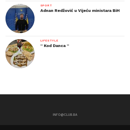
SPORT
Adnan Redžović u Vijeću ministara BiH
LIFESTYLE
“ Kod Danca “
INFO@CLUB.BA