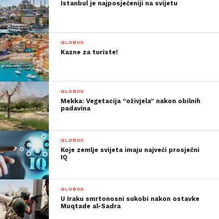
Istanbul je najposjećeniji na svijetu
GLOBUS
Kazne za turiste!
GLOBUS
Mekka: Vegetacija “oživjela” nakon obilnih
padavina
GLOBUS
Koje zemlje svijeta imaju najveći prosječni
IQ
GLOBUS
U Iraku smrtonosni sukobi nakon ostavke
Muqtade al-Sadra