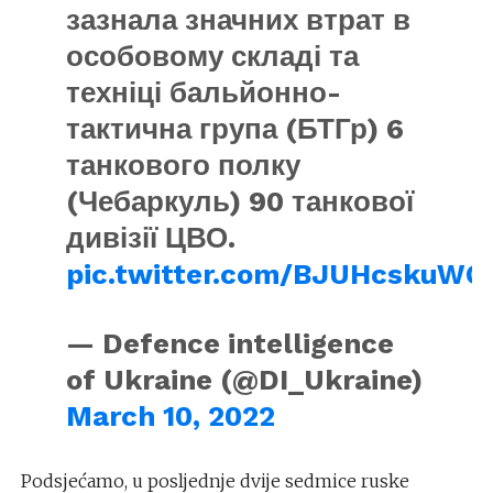
зазнала значних втрат в
особовому складі та
техніці бальйонно-
тактична група (БТГр) 6
танкового полку
(Чебаркуль) 90 танкової
дивізії ЦВО.
pic.twitter.com/BJUHcskuWG
— Defence intelligence
of Ukraine (@DI_Ukraine)
March 10, 2022
Podsjećamo, u posljednje dvije sedmice ruske