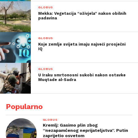
GLOBUS
Mekka: Vegetacija “oživjela” nakon obilnih
padavina
GLOBUS
Koje zemlje svijeta imaju najveći prosječni
IQ
GLOBUS
U Iraku smrtonosni sukobi nakon ostavke
Muqtade al-Sadra
Popularno
GLOBUS
Kremlj: Gasimo plin zbog
“nezapamćenog neprijateljstva”. Putin
zaprijetio osvetom