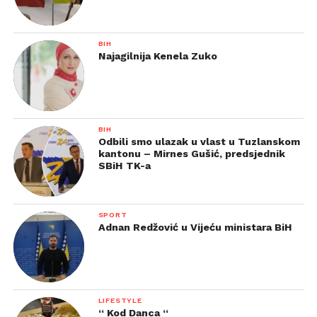
BIH
Najagilnija Kenela Zuko
BIH
Odbili smo ulazak u vlast u Tuzlanskom
kantonu – Mirnes Gušić, predsjednik
SBiH TK-a
SPORT
Adnan Redžović u Vijeću ministara BiH
LIFESTYLE
“ Kod Danca “