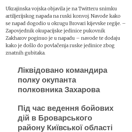
Ukrajinska vojska objavila je na Twitteru snimku
artiljerijskog napada na ruski konvoj. Navode kako
se napad dogodio u okrugu Brovari kijevske regije. –
Zapovjednik okupacijske jedinice pukovnik
Zakharov poginuo je u napadu – navode te dodaju
kako je došlo do povlačenja ruske jedinice zbog
znatnih gubitaka.
Ліквідовано командира
полку окупанта
полковника Захарова
Під час ведення бойових
дій в Броварського
району Київської області