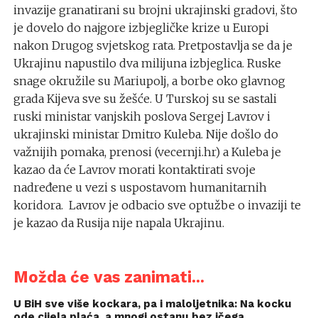
invazije granatirani su brojni ukrajinski gradovi, što
je dovelo do najgore izbjegličke krize u Europi
nakon Drugog svjetskog rata. Pretpostavlja se da je
Ukrajinu napustilo dva milijuna izbjeglica. Ruske
snage okružile su Mariupolj, a borbe oko glavnog
grada Kijeva sve su žešće. U Turskoj su se sastali
ruski ministar vanjskih poslova Sergej Lavrov i
ukrajinski ministar Dmitro Kuleba. Nije došlo do
važnijih pomaka, prenosi (vecernji.hr) a Kuleba je
kazao da će Lavrov morati kontaktirati svoje
nadređene u vezi s uspostavom humanitarnih
koridora. Lavrov je odbacio sve optužbe o invaziji te
je kazao da Rusija nije napala Ukrajinu.
Možda će vas zanimati...
U BiH sve više kockara, pa i maloljetnika: Na kocku
ode cijela plaća, a mnogi ostanu bez ičega