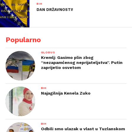
BIH
DAN DRŽAVNOSTI!
Popularno
GLOBUS
Kremlj: Gasimo plin zbog
“nezapamćenog neprijateljstva”. Putin
zaprijetio osvetom
BIH
Najagilnija Kenela Zuko
BIH
Odbili smo ulazak u vlast u Tuzlanskom