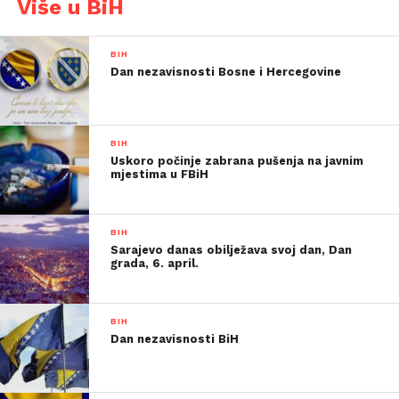
Više u BiH
BIH
Dan nezavisnosti Bosne i Hercegovine
BIH
Uskoro počinje zabrana pušenja na javnim
mjestima u FBiH
BIH
Sarajevo danas obilježava svoj dan, Dan
grada, 6. april.
BIH
Dan nezavisnosti BiH