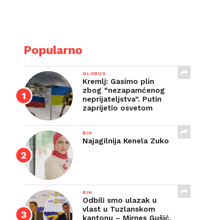
E
Popularno
GLOBUS
Kremlj: Gasimo plin
zbog “nezapamćenog
neprijateljstva”. Putin
zaprijetio osvetom
BIH
Najagilnija Kenela Zuko
BIH
Odbili smo ulazak u
vlast u Tuzlanskom
kantonu – Mirnes Gušić,