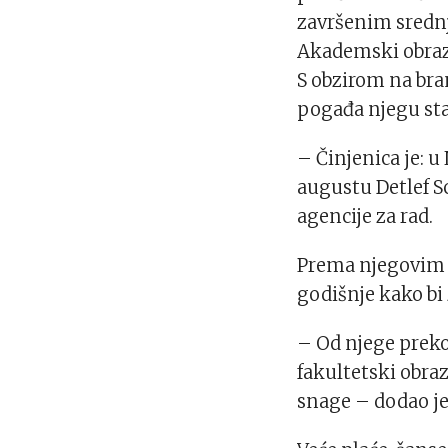
završenim sredn
Akademski obraz
S obzirom na br
pogađa njegu sta
– Činjenica je: 
augustu Detlef S
agencije za rad.
Prema njegovim 
godišnje kako bi 
– Od njege preko
fakultetski obra
snage – dodao je