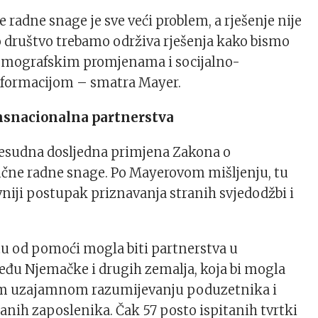
 radne snage je sve veći problem, a rješenje nije
o društvo trebamo održiva rješenja kako bismo
 demografskim promjenama i socijalno-
formacijom – smatra Mayer.
ansnacionalna partnerstva
presudna dosljedna primjena Zakona o
učne radne snage. Po Mayerovom mišljenju, tu
vniji postupak priznavanja stranih svjedodžbi i
tu od pomoći mogla biti partnerstva u
đu Njemačke i drugih zemalja, koja bi mogla
jem uzajamnom razumijevanju poduzetnika i
ranih zaposlenika. Čak 57 posto ispitanih tvrtki