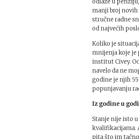
odlaze u penziju
manji broj novih 
stručne radne sn
od najvećih posl
Koliko je situaci
mnijenja koje je
institut Civey. O
navelo da ne mog
godine je njih 5
popunjavanju ra
Iz godine u godi
Stanje nije isto
kvalifikacijama.
pita što im tačn