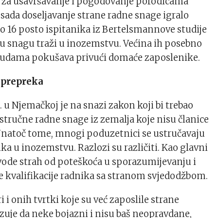
e za usavršavanje i pogodovanje porodicama
 sada doseljavanje strane radne snage igralo
 16 posto ispitanika iz Bertelsmannove studije
nu snagu traži u inozemstvu. Većina ih posebno
udama pokušava privući domaće zaposlenike.
a prepreka
 u Njemačkoj je na snazi zakon koji bi trebao
 stručne radne snage iz zemalja koje nisu članice
Unatoč tome, mnogi poduzetnici se ustručavaju
ka u inozemstvu. Razlozi su različiti. Kao glavni
vode strah od poteškoća u sporazumijevanju i
 kvalifikacije radnika sa stranom svjedodžbom.
i i onih tvrtki koje su već zaposlile strane
zuje da neke bojazni i nisu baš neopravdane,