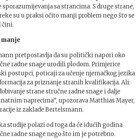
če sporazumijevanja sa strancima. S druge strane,
reke su u praksi očito manji problem nego što se
 čini.
e manje
ann pretpostavlja da su politički napori oko
učne radne snage urodili plodom. Primjerice
ski postupci, poticaji za učenje njemačkog jezika
formacija za priznanje stranih kvalifikacija. Ali:
dobivanje strane stručne radne snage i dalje
 znatnim naprecima”, upozorava Matthias Mayer,
racije iz zaklade Bertelsmann.
ka studije polazi od toga da će idućih godina
čne radne snage nego što im je potrebno.