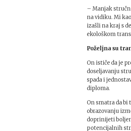
– Manjak stručne
na vidiku. Mi ka
izašli na kraj s
ekološkom trans
Poželjna su tr
On ističe da je 
doseljavanju str
spada i jednosta
diploma.
On smatra da bi 
obrazovanju izme
doprinijeti bol
potencijalnih st