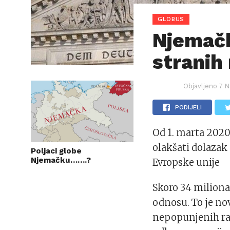
GLOBUS
Njemačk
stranih
Objavljeno
7 N
PODIJELI
Od 1. marta 2020.
olakšati dolazak
Poljaci globe
Njemačku…….?
Evropske unije
Skoro 34 miliona
odnosu. To je nov
nepopunjenih ra