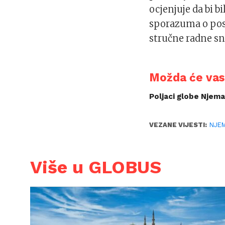
ocjenjuje da bi b
sporazuma o posr
stručne radne sn
Možda će vas 
Poljaci globe Nje
VEZANE VIJESTI:
NJE
Više u GLOBUS