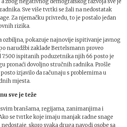
, a zbog negativnog demografskog razvoja sve je
radnika. Sve više tvrtki se žali na nedostatak
age. Za njemačku privredu, to je postalo jedan
ovnih rizika.
ja ozbiljna, pokazuje najnovije ispitivanje javnog
 po narudžbi zaklade Bertelsmann proveo
d 7.500 ispitanih poduzetnika njih 66 posto je
u pronaći dovoljno stručnih radnika. Prošle
5 posto izjavilo da računaju s problemima u
dnih mjesta.
nu sve je teže
 u svim branšama, regijama, zanimanjima i
 Ako se tvrtke koje imaju manjak radne snage
o nedostaje, skoro svaka druga navodi osobe sa