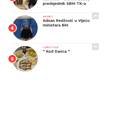
predsjednik SBiH TK-a
SPORT
Adnan Redžović u Vijeću
ministara BiH
LIFESTYLE
“ Kod Danca “