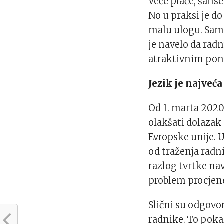
Veće plaće, šans
No u praksi je do
malu ulogu. Samo
je navelo da rad
atraktivnim pon
Jezik je najveć
Od 1. marta 2020.
olakšati dolazak
Evropske unije. 
od traženja radni
razlog tvrtke na
problem procjene
Slični su odgovor
radnike. To poka