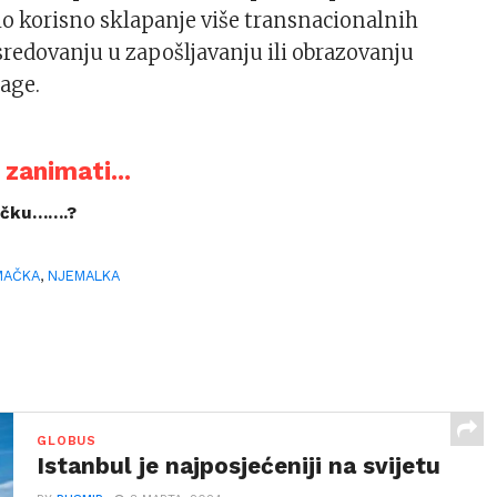
ilo korisno sklapanje više transnacionalnih
edovanju u zapošljavanju ili obrazovanju
age.
zanimati...
mačku…….?
MAČKA
,
NJEMALKA
GLOBUS
Istanbul je najposjećeniji na svijetu