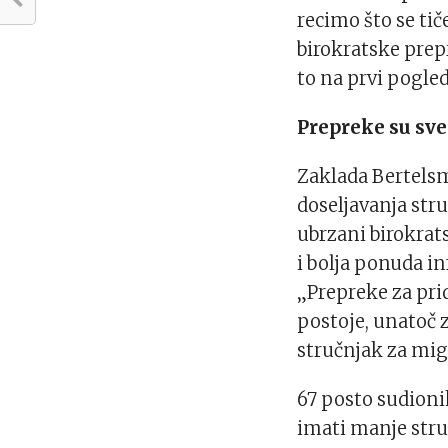
recimo što se ti
birokratske prep
to na prvi pogled
Prepreke su sv
Zaklada Bertelsm
doseljavanja str
ubrzani birokrat
i bolja ponuda in
„Prepreke za pri
postoje, unatoč
stručnjak za mig
67 posto sudioni
imati manje stru