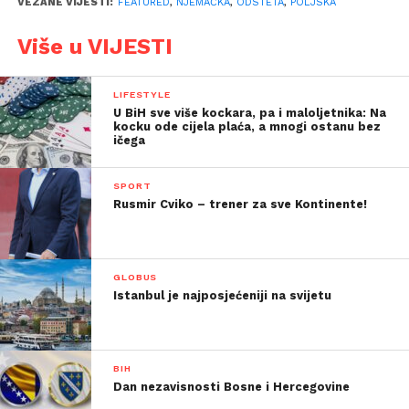
VEZANE VIJESTI:
FEATURED
,
NJEMAČKA
,
ODSTETA
,
POLJSKA
Više u VIJESTI
LIFESTYLE
U BiH sve više kockara, pa i maloljetnika: Na
kocku ode cijela plaća, a mnogi ostanu bez
ičega
SPORT
Rusmir Cviko – trener za sve Kontinente!
GLOBUS
Istanbul je najposjećeniji na svijetu
BIH
Dan nezavisnosti Bosne i Hercegovine