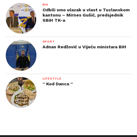
BIH
Odbili smo ulazak u vlast u Tuzlanskom
kantonu – Mirnes Gušić, predsjednik
SBiH TK-a
SPORT
Adnan Redžović u Vijeću ministara BiH
LIFESTYLE
“ Kod Danca “