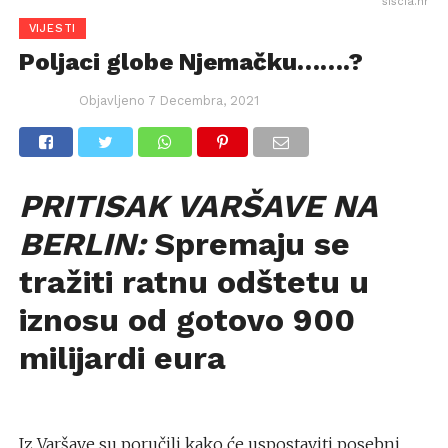
siscia.hr
VIJESTI
Poljaci globe Njemačku…….?
Objavljeno
7 Decembra, 2021
PRITISAK VARŠAVE NA
BERLIN:
Spremaju se
tražiti ratnu odštetu u
iznosu od gotovo 900
milijardi eura
Iz Varšave su poručili kako će uspostaviti posebni