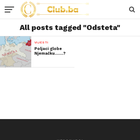
All posts tagged "Odsteta"
VIJESTI
Poljaci globe
Njemačku…….?