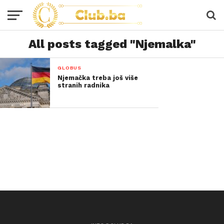
All posts tagged "Njemalka"
GLOBUS
Njemačka treba još više
stranih radnika