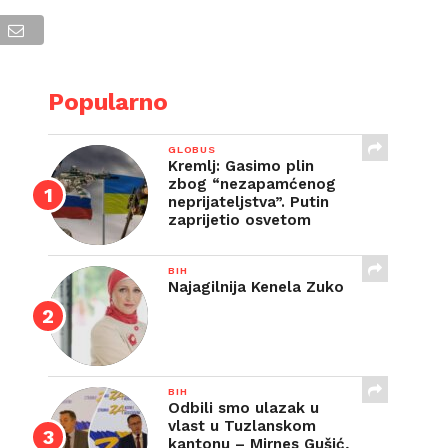
E
Popularno
GLOBUS
Kremlj: Gasimo plin
zbog “nezapamćenog
neprijateljstva”. Putin
zaprijetio osvetom
BIH
Najagilnija Kenela Zuko
BIH
Odbili smo ulazak u
vlast u Tuzlanskom
kantonu – Mirnes Gušić,