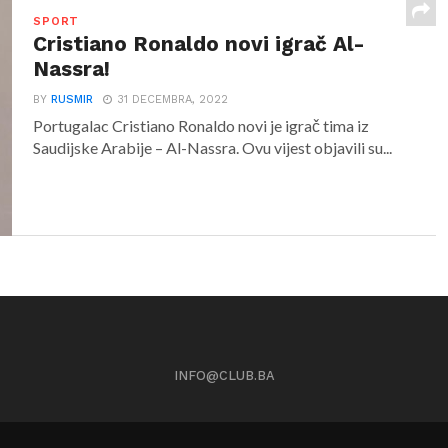
SPORT
Cristiano Ronaldo novi igrač Al-
Nassra!
BY
RUSMIR
31 DECEMBRA, 2022
Portugalac Cristiano Ronaldo novi je igrač tima iz
Saudijske Arabije – Al-Nassra. Ovu vijest objavili su...
INFO@CLUB.BA