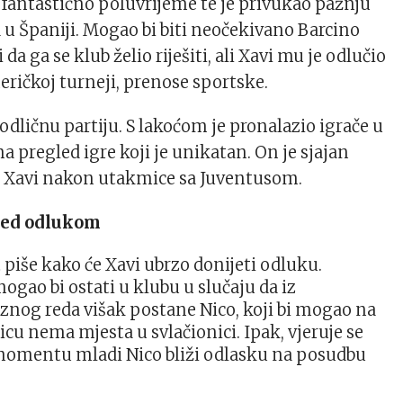
o fantastično poluvrijeme te je privukao pažnju
a u Španiji. Mogao bi biti neočekivano Barcino
da ga se klub želio riješiti, ali Xavi mu je odlučio
eričkoj turneji, prenose sportske.
 odličnu partiju. S lakoćom je pronalazio igrače u
a pregled igre koji je unikatan. On je sjajan
je Xavi nakon utakmice sa Juventusom.
red odlukom
 piše kako će Xavi ubrzo donijeti odluku.
ogao bi ostati u klubu u slučaju da iz
nog reda višak postane Nico, koji bi mogao na
cu nema mjesta u svlačionici. Ipak, vjeruje se
momentu mladi Nico bliži odlasku na posudbu