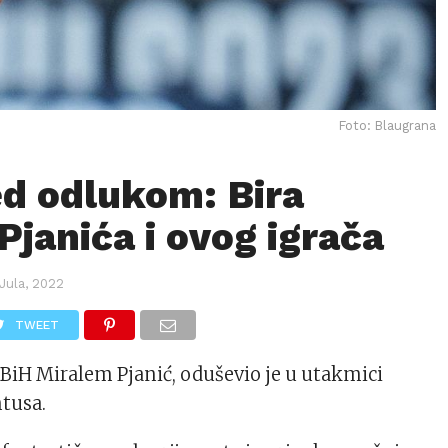
Foto: Blaugrana
ed odlukom: Bira
Pjanića i ovog igrača
Jula, 2022
TWEET
BiH Miralem Pjanić, oduševio je u utakmici
ntusa.