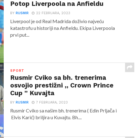
Potop Liverpoola na Anfieldu
BY
RUSMIR
22 FEBRUARA, 2023
Liverpool je od Real Madrida doživio najveću
katastrofu u historiji na Anfieldu. Ekipa Liverpoola
prvi put...
SPORT
Rusmir Cviko sa bh. trenerima
osvojio prestižni ,, Crown Prince
Cup ” Kuvajta
BY
RUSMIR
7 FEBRUARA, 2023
Rusmir Cviko sa našim bh. trenerima ( Edin Prljača i
Elvis Karić) briljira u Kuvajtu. Bh....