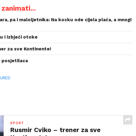
zanimati...
ara, pa i maloljetnika: Na kocku ode cijela plaća, a mnogi
u i izbjeći otoke
ner za sve Kontinente!
 posjetilaca
TURED
SPORT
Rusmir Cviko – trener za sve