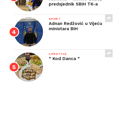
predsjednik SBiH TK-a
SPORT
Adnan Redžović u Vijeću
ministara BiH
LIFESTYLE
“ Kod Danca “