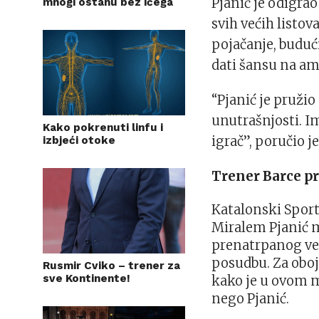
Pjanić je odigra
mnogi ostanu bez ičega
svih većih listov
pojačanje, budući 
dati šansu na am
“Pjanić je pružio
unutrašnjosti. Im
Kako pokrenuti linfu i
igrač”, poručio 
izbjeći otoke
Trener Barce p
Katalonski Sport
Miralem Pjanić m
prenatrpanog vez
posudbu. Za oboji
Rusmir Cviko – trener za
sve Kontinente!
kako je u ovom 
nego Pjanić.