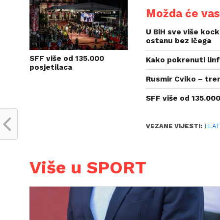
Možda će vas 
U BiH sve više kock
ostanu bez ičega
SFF više od 135.000
Kako pokrenuti linf
posjetilaca
Rusmir Cviko – tre
SFF više od 135.000
VEZANE VIJESTI:
FEA
Više u SPORT