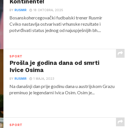
Kontinente!
BY
RUSMIR
18 OKTOBRA, 2025
Bosanskohercegovački fudbalski trener Rusmir
Cviko nastavlja ostvarivati vrhunske rezultate i
potvrđivati status jednog od najuspješnijih bh....
SPORT
Prošla je godina dana od smrti
Ivice Osima
BY
RUSMIR
1 MAJA, 2023
Na današnji dan prije godinu dana u austrijskom Grazu
preminuo je legendarni Ivica Osim. Osim je...
SPORT