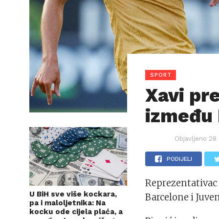
SPORT
Xavi pr
između 
Objavljeno
28 
PODIJELI
Reprezentativac 
U BiH sve više kockara,
Barcelone i Juve
pa i maloljetnika: Na
kocku ode cijela plaća, a