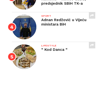
predsjednik SBiH TK-a
SPORT
Adnan Redžović u Vijeću
ministara BiH
LIFESTYLE
“ Kod Danca “