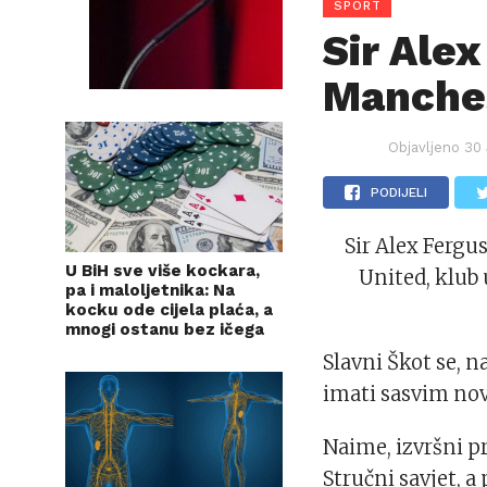
SPORT
Sir Alex
Manche
Objavljeno
30 
PODIJELI
Sir Alex Fergu
U BiH sve više kockara,
United, klub 
pa i maloljetnika: Na
kocku ode cijela plaća, a
mnogi ostanu bez ičega
Slavni Škot se, n
imati sasvim nov
Naime, izvršni p
Stručni savjet, a