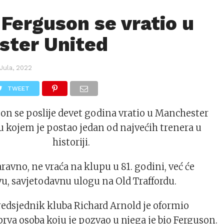
 Ferguson se vratio u
ster United
Jula, 2022
TWEET
son se poslije devet godina vratio u Manchester
u kojem je postao jedan od najvećih trenera u
historiji.
aravno, ne vraća na klupu u 81. godini, već će
u, savjetodavnu ulogu na Old Traffordu.
redsjednik kluba Richard Arnold je oformio
 prva osoba koju je pozvao u njega je bio Ferguson.