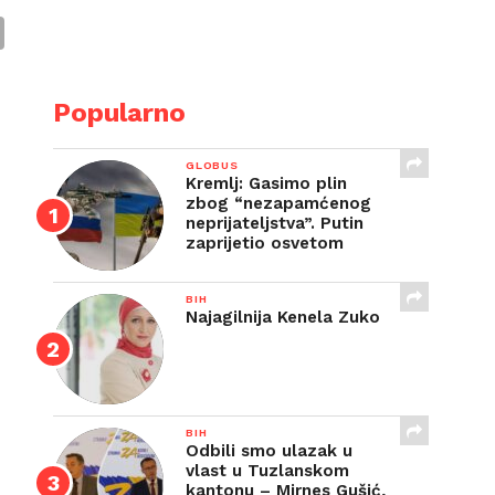
E
Popularno
GLOBUS
Kremlj: Gasimo plin
zbog “nezapamćenog
neprijateljstva”. Putin
zaprijetio osvetom
BIH
Najagilnija Kenela Zuko
BIH
Odbili smo ulazak u
vlast u Tuzlanskom
kantonu – Mirnes Gušić,