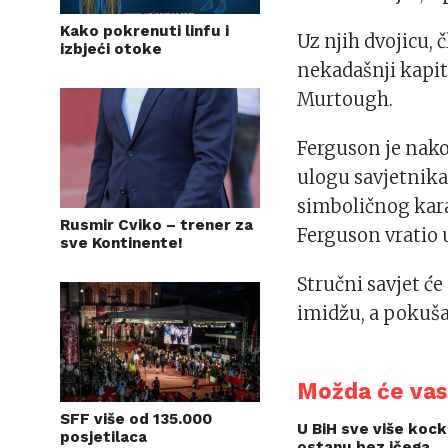
Kako pokrenuti linfu i
Uz njih dvojicu, č
izbjeći otoke
nekadašnji kapit
Murtough.
Ferguson je nako
ulogu savjetnika
simboličnog kara
Rusmir Cviko – trener za
Ferguson vratio 
sve Kontinente!
Stručni savjet će
imidžu, a pokušat
Možda će vas 
SFF više od 135.000
U BiH sve više kock
posjetilaca
ostanu bez ičega