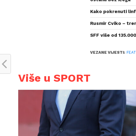
Kako pokrenuti linf
Rusmir Cviko – tre
SFF više od 135.000
VEZANE VIJESTI:
FEA
Više u SPORT