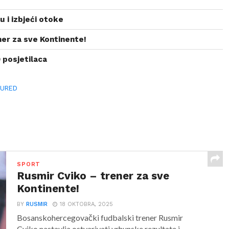
u i izbjeći otoke
ner za sve Kontinente!
 posjetilaca
TURED
SPORT
Rusmir Cviko – trener za sve
Kontinente!
BY
RUSMIR
18 OKTOBRA, 2025
Bosanskohercegovački fudbalski trener Rusmir
Cviko nastavlja ostvarivati vrhunske rezultate i