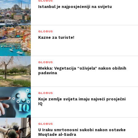
GLOBUS
Istanbul je najposjećeniji na svijetu
GLOBUS
Kazne za turiste!
GLOBUS
Mekka: Vegetacija “oživjela” nakon obilnih
padavina
GLOBUS
Koje zemlje svijeta imaju najveći prosječni
IQ
GLOBUS
U Iraku smrtonosni sukobi nakon ostavke
Muqtade al-Sadra