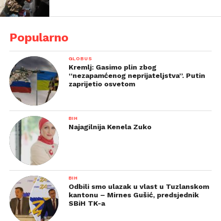
Popularno
GLOBUS
Kremlj: Gasimo plin zbog
“nezapamćenog neprijateljstva”. Putin
zaprijetio osvetom
BIH
Najagilnija Kenela Zuko
BIH
Odbili smo ulazak u vlast u Tuzlanskom
kantonu – Mirnes Gušić, predsjednik
SBiH TK-a