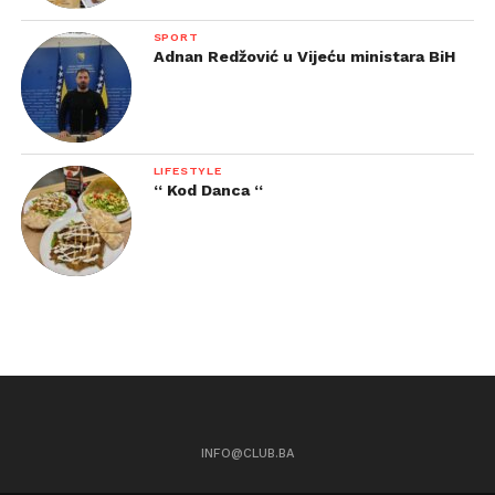
SPORT
Adnan Redžović u Vijeću ministara BiH
LIFESTYLE
“ Kod Danca “
INFO@CLUB.BA