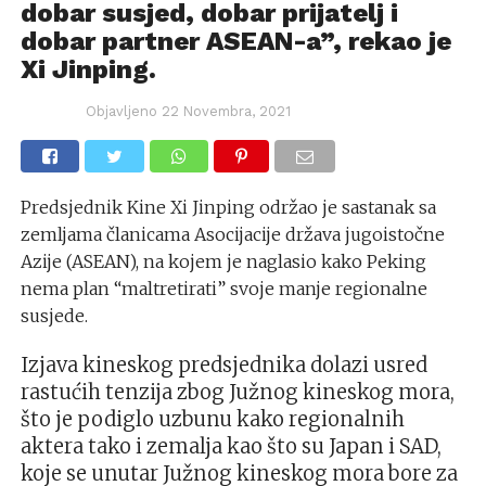
dobar susjed, dobar prijatelj i
dobar partner ASEAN-a”, rekao je
Xi Jinping.
Objavljeno
22 Novembra, 2021
Predsjednik Kine Xi Jinping održao je sastanak sa
zemljama članicama Asocijacije država jugoistočne
Azije (ASEAN), na kojem je naglasio kako Peking
nema plan “maltretirati” svoje manje regionalne
susjede.
Izjava kineskog predsjednika dolazi usred
rastućih tenzija zbog Južnog kineskog mora,
što je podiglo uzbunu kako regionalnih
aktera tako i zemalja kao što su Japan i SAD,
koje se unutar Južnog kineskog mora bore za