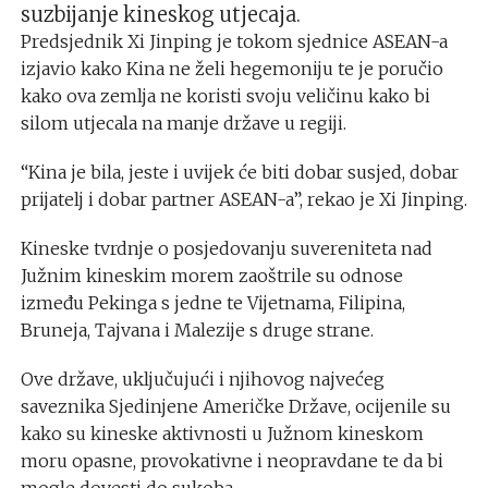
suzbijanje kineskog utjecaja.
Predsjednik Xi Jinping je tokom sjednice ASEAN-a
izjavio kako Kina ne želi hegemoniju te je poručio
kako ova zemlja ne koristi svoju veličinu kako bi
silom utjecala na manje države u regiji.
“Kina je bila, jeste i uvijek će biti dobar susjed, dobar
prijatelj i dobar partner ASEAN-a”, rekao je Xi Jinping.
Kineske tvrdnje o posjedovanju suvereniteta nad
Južnim kineskim morem zaoštrile su odnose
između Pekinga s jedne te Vijetnama, Filipina,
Bruneja, Tajvana i Malezije s druge strane.
Ove države, uključujući i njihovog najvećeg
saveznika Sjedinjene Američke Države, ocijenile su
kako su kineske aktivnosti u Južnom kineskom
moru opasne, provokativne i neopravdane te da bi
mogle dovesti do sukoba.