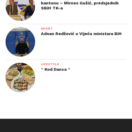
kantonu – Mirnes Gušić, predsjednik
SBiH TK-a
SPORT
Adnan Redžović u Vijeću ministara BiH
LIFESTYLE
“ Kod Danca “