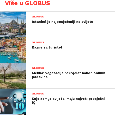
Više u GLOBUS
GLOBUS
Istanbul je najposjećeniji na svijetu
GLOBUS
Kazne za turiste!
GLOBUS
Mekka: Vegetacija “oživjela” nakon obilnih
padavina
GLOBUS
Koje zemlje svijeta imaju najveći prosječni
IQ