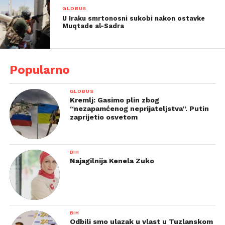
GLOBUS
U Iraku smrtonosni sukobi nakon ostavke
Muqtade al-Sadra
Popularno
GLOBUS
Kremlj: Gasimo plin zbog
“nezapamćenog neprijateljstva”. Putin
zaprijetio osvetom
BIH
Najagilnija Kenela Zuko
BIH
Odbili smo ulazak u vlast u Tuzlanskom