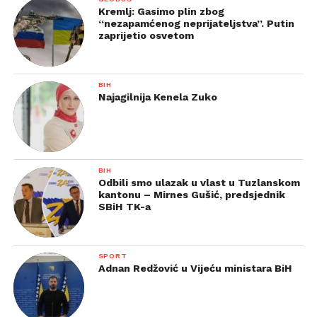
Kremlj: Gasimo plin zbog
“nezapamćenog neprijateljstva”. Putin
zaprijetio osvetom
BIH
Najagilnija Kenela Zuko
BIH
Odbili smo ulazak u vlast u Tuzlanskom
kantonu – Mirnes Gušić, predsjednik
SBiH TK-a
SPORT
Adnan Redžović u Vijeću ministara BiH