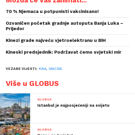
70 % Njemaca u potpunisti vakcinisano!
Ozvaničen početak gradnje autoputa Banja Luka –
Prijedor
Kinezi grade najveću vjetroelektranu u BiH
Kineski predsjednik: Podržavat ćemo svjetski mir
VEZANE VIJESTI:
KINA
,
VAKCINE
Više u GLOBUS
GLOBUS
Istanbul je najposjećeniji na svijetu
GLOBUS