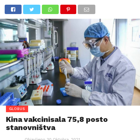
GLOBUS
Kina vakcinisala 75,8 posto
stanovništva
Objavljeno
30 Oktobra, 2021