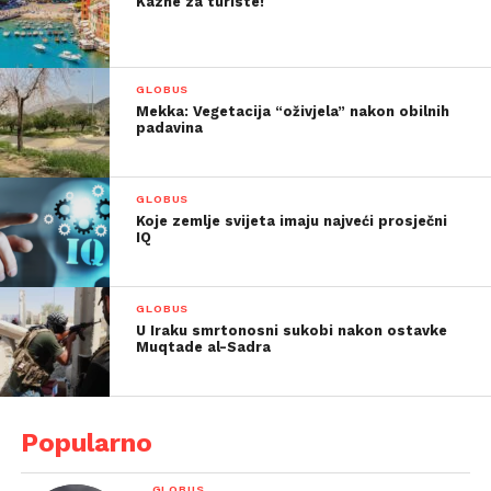
Kazne za turiste!
GLOBUS
Mekka: Vegetacija “oživjela” nakon obilnih
padavina
GLOBUS
Koje zemlje svijeta imaju najveći prosječni
IQ
GLOBUS
U Iraku smrtonosni sukobi nakon ostavke
Muqtade al-Sadra
Popularno
GLOBUS