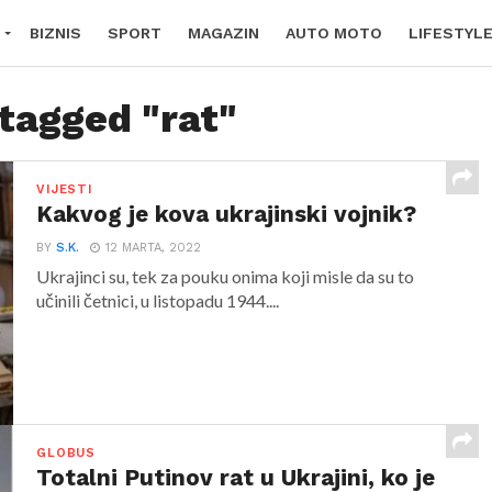
BIZNIS
SPORT
MAGAZIN
AUTO MOTO
LIFESTYL
 tagged "rat"
VIJESTI
Kakvog je kova ukrajinski vojnik?
BY
S.K.
12 MARTA, 2022
Ukrajinci su, tek za pouku onima koji misle da su to
učinili četnici, u listopadu 1944....
GLOBUS
Totalni Putinov rat u Ukrajini, ko je