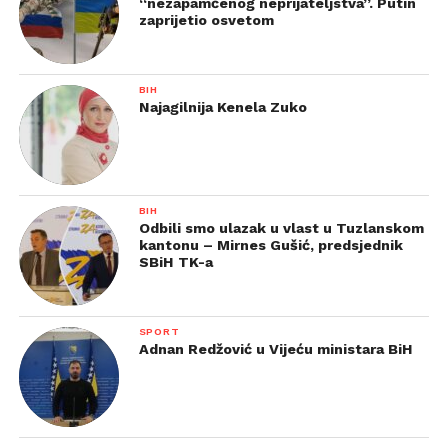
“nezapamćenog neprijateljstva”. Putin
zaprijetio osvetom
BIH
Najagilnija Kenela Zuko
BIH
Odbili smo ulazak u vlast u Tuzlanskom
kantonu – Mirnes Gušić, predsjednik
SBiH TK-a
SPORT
Adnan Redžović u Vijeću ministara BiH