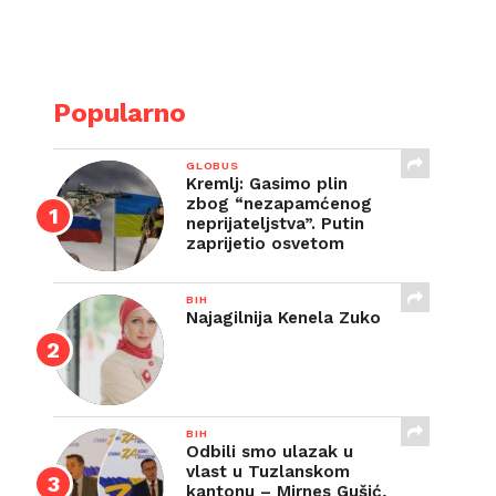
E
Popularno
GLOBUS
Kremlj: Gasimo plin
zbog “nezapamćenog
neprijateljstva”. Putin
zaprijetio osvetom
BIH
Najagilnija Kenela Zuko
BIH
Odbili smo ulazak u
vlast u Tuzlanskom
kantonu – Mirnes Gušić,