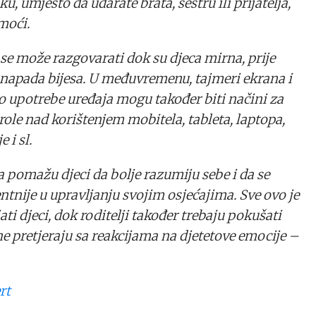
u, umjesto da udarate brata, sestru ili prijatelja,
moći.
se može razgovarati dok su djeca mirna, prije
 napada bijesa. U međuvremenu, tajmeri ekrana i
o upotrebe uređaja mogu također biti načini za
ole nad korištenjem mobitela, tableta, laptopa,
e i sl.
a pomažu djeci da bolje razumiju sebe i da se
tnije u upravljanju svojim osjećajima. Sve ovo je
ti djeci, dok roditelji također trebaju pokušati
 ne pretjeraju sa reakcijama na djetetove emocije –
rt