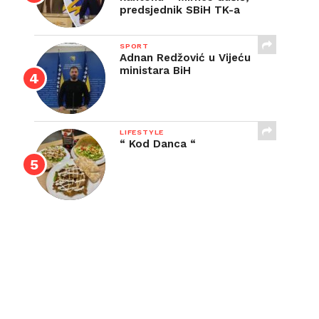
predsjednik SBiH TK-a
SPORT
Adnan Redžović u Vijeću
ministara BiH
LIFESTYLE
“ Kod Danca “