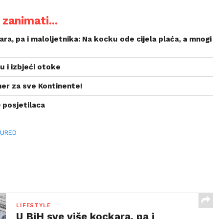
zanimati...
ara, pa i maloljetnika: Na kocku ode cijela plaća, a mnogi
u i izbjeći otoke
ner za sve Kontinente!
 posjetilaca
TURED
LIFESTYLE
U BiH sve više kockara, pa i