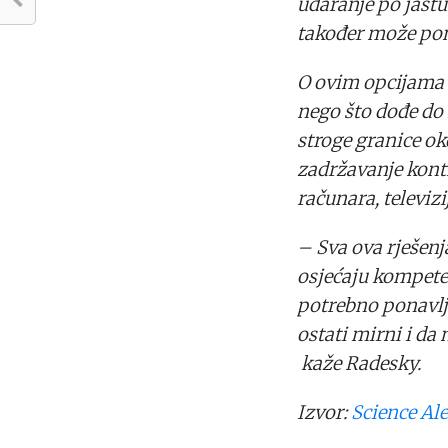
udaranje po jastuk
također može po
O ovim opcijama 
nego što dođe do
stroge granice ok
zadržavanje kontr
računara, televizij
– Sva ova rješenj
osjećaju kompeten
potrebno ponavlja
ostati mirni i da
kaže Radesky.
Izvor:
Science Ale