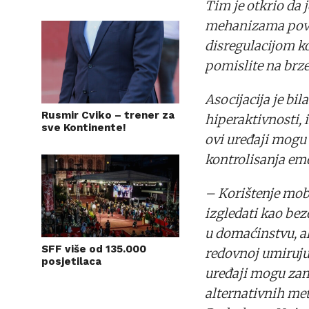
Tim je otkrio da
mehanizama pove
disregulacijom ko
pomislite na brz
Asocijacija je bi
Rusmir Cviko – trener za
hiperaktivnosti,
sve Kontinente!
ovi uređaji mogu s
kontrolisanja emo
– Korištenje mob
izgledati kao be
u domaćinstvu, al
SFF više od 135.000
redovnoj umirujuć
posjetilaca
uređaji mogu zam
alternativnih me