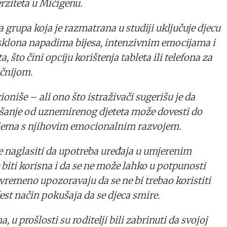
rziteta u Mičigenu.
 grupa koja je razmatrana u studiji uključuje djecu
sklona napadima bijesa, intenzivnim emocijama i
a, što čini opciju korištenja tableta ili telefona za
ačnijom.
ioniše – ali ono što istraživači sugerišu je da
šanje od uznemirenog djeteta može dovesti do
lema s njihovim emocionalnim razvojem.
le naglasiti da upotreba uređaja u umjerenim
iti korisna i da se ne može lahko u potpunosti
tovremeno upozoravaju da se ne bi trebao koristiti
čest način pokušaja da se djeca smire.
, u prošlosti su roditelji bili zabrinuti da svojoj