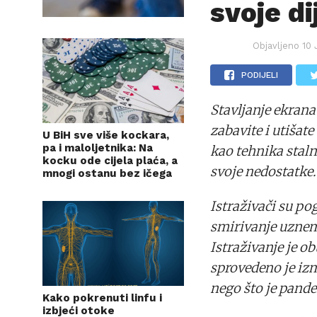
svoje di
Objavljeno
10 
PODIJELI
Stavljanje ekrana
zabavite i utišate
U BiH sve više kockara,
pa i maloljetnika: Na
kao tehnika staln
kocku ode cijela plaća, a
svoje nedostatke.
mnogi ostanu bez ičega
Istraživači su pog
smirivanje uznemi
Istraživanje je ob
sprovedeno je izm
nego što je pande
Kako pokrenuti linfu i
izbjeći otoke