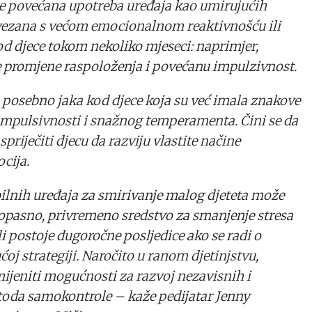
 je povećana upotreba uređaja kao umirujućih
zana s većom emocionalnom reaktivnošću ili
d djece tokom nekoliko mjeseci: naprimjer,
e promjene raspoloženja i povećanu impulzivnost.
la posebno jaka kod djece koja su već imala znakove
 impulsivnosti i snažnog temperamenta. Čini se da
priječiti djecu da razviju vlastite načine
cija.
ilnih uređaja za smirivanje malog djeteta može
zopasno, privremeno sredstvo za smanjenje stresa
i postoje dugoročne posljedice ako se radi o
oj strategiji. Naročito u ranom djetinjstvu,
ijeniti mogućnosti za razvoj nezavisnih i
toda samokontrole – kaže pedijatar Jenny