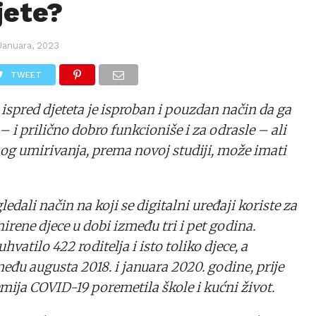
jete?
Januara, 2023
TWEET
 ispred djeteta je isproban i pouzdan način da ga
 – i prilično dobro funkcioniše i za odrasle – ali
og umirivanja, prema novoj studiji, može imati
ledali način na koji se digitalni uređaji koriste za
rene djece u dobi između tri i pet godina.
uhvatilo 422 roditelja i isto toliko djece, a
eđu augusta 2018. i januara 2020. godine, prije
mija COVID-19 poremetila škole i kućni život.