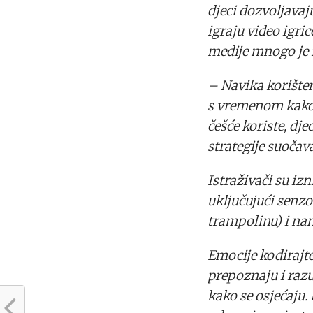
djeci dozvoljavaj
igraju video igr
medije mnogo je f
– Navika korište
s vremenom kako j
češće koriste, dje
strategije suočav
Istraživači su izn
uključujući senz
trampolinu) i na
Emocije kodirajt
prepoznaju i raz
kako se osjećaju