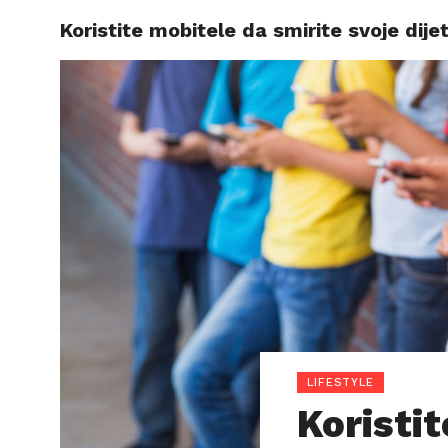
Koristite mobitele da smirite svoje dije
VIJESTI
LIFESTYLE
Koristi