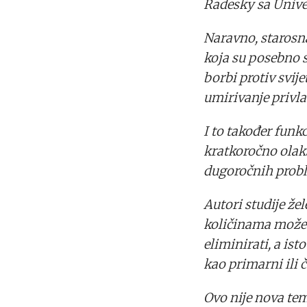
Radesky sa Unive
Naravno, starosna
koja su posebno 
borbi protiv svijet
umirivanje privl
I to također funkc
kratkoročno olak
dugoročnih prob
Autori studije že
količinama može b
eliminirati, a is
kao primarni ili 
Ovo nije nova tema