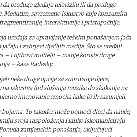
u da predugo gledaju televiziju ili da predugo
ice. Međutim, savremeno iskustvo koje konzumira
ragmentiranije, interaktivnije i pristupačnije.
nja uređaja za upravljanje teškim ponašanjem jača
ačaju i zahtjevi dječijih medija. Što se uređaji
ca – i njihovi roditelji – manje koriste druge
anja – kaže Radesky.
ijeli neke druge opcije za smirivanje djece,
orna iskustva (od slušanja muzike do skakanja na
mjerno imenovanje emocija kako bi ih razumjeli.
e bojama. To također može pomoći djeci da nauče,
umiju svoja raspoloženja i lahko iskomuniciraju
. Ponuda zamjenskih ponašanja, uključujući