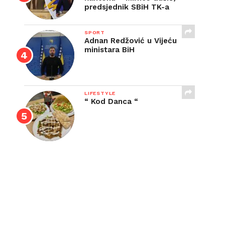
predsjednik SBiH TK-a
SPORT
Adnan Redžović u Vijeću
ministara BiH
LIFESTYLE
“ Kod Danca “