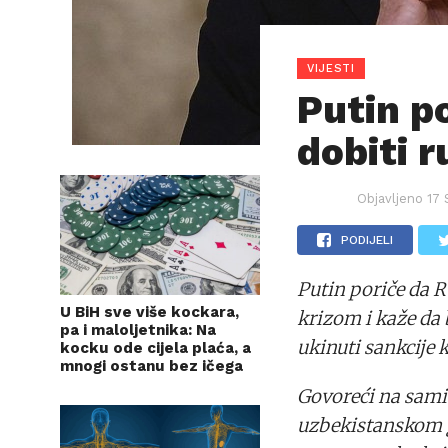
VIJESTI
Putin p
dobiti r
Objavljeno
17
PODIJELI
Putin poriče da 
U BiH sve više kockara,
krizom i kaže da b
pa i maloljetnika: Na
ukinuti sankcije 
kocku ode cijela plaća, a
mnogi ostanu bez ičega
Govoreći na sami
uzbekistanskom g