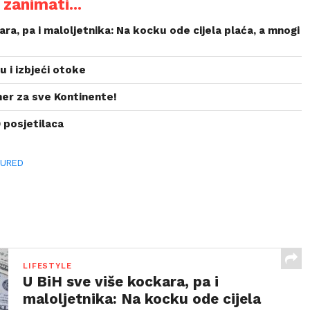
zanimati...
ara, pa i maloljetnika: Na kocku ode cijela plaća, a mnogi
u i izbjeći otoke
ner za sve Kontinente!
 posjetilaca
TURED
LIFESTYLE
U BiH sve više kockara, pa i
maloljetnika: Na kocku ode cijela