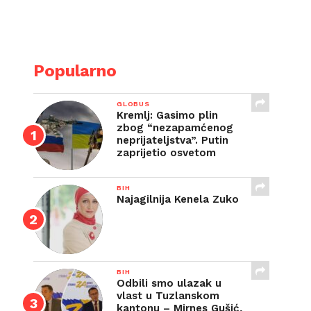
E
Popularno
GLOBUS
Kremlj: Gasimo plin
zbog “nezapamćenog
neprijateljstva”. Putin
zaprijetio osvetom
BIH
Najagilnija Kenela Zuko
BIH
Odbili smo ulazak u
vlast u Tuzlanskom
kantonu – Mirnes Gušić,