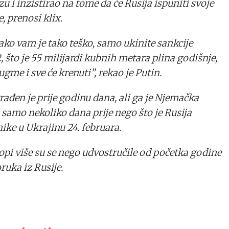
zu i inzistirao na tome da će Rusija ispuniti svoje
, prenosi klix.
 ako vam je tako teško, samo ukinite sankcije
 što je 55 milijardi kubnih metara plina godišnje,
gme i sve će krenuti”, rekao je Putin.
građen je prije godinu dana, ali ga je Njemačka
i samo nekoliko dana prije nego što je Rusija
nike u Ukrajinu 24. februara.
ropi više su se nego udvostručile od početka godine
uka iz Rusije.