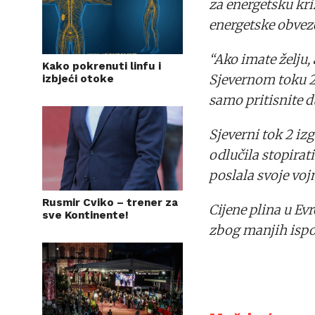
za energetsku kri
energetske obveze
“Ako imate želju,
Kako pokrenuti linfu i
Sjevernom toku 2,
izbjeći otoke
samo pritisnite du
Sjeverni tok 2 iz
odlučila stopirat
poslala svoje voj
Rusmir Cviko – trener za
Cijene plina u Ev
sve Kontinente!
zbog manjih ispor