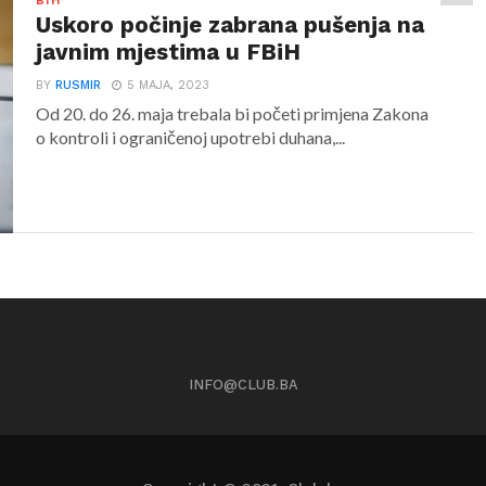
BIH
Uskoro počinje zabrana pušenja na
javnim mjestima u FBiH
BY
RUSMIR
5 MAJA, 2023
Od 20. do 26. maja trebala bi početi primjena Zakona
o kontroli i ograničenoj upotrebi duhana,...
INFO@CLUB.BA