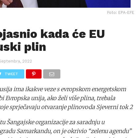
Foto: EPA-EFE
ojasnio kada će EU
uski plin
 Septembra, 2022
TWEET
Rusija ima ikakve veze s evropskom energetskom
i Evropska unija, ako želi više plina, trebala
koje sprječavaju otvaranje plinovoda Sjeverni tok 2
tu Šangajske organizacije za saradnju u
radu Samarkandu, on je okrivio “zelenu agendu”