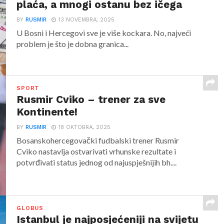
plaća, a mnogi ostanu bez ičega
BY
RUSMIR
13 NOVEMBRA, 2025
U Bosni i Hercegovi sve je više kockara. No, najveći
problem je što je dobna granica...
SPORT
Rusmir Cviko – trener za sve
Kontinente!
BY
RUSMIR
18 OKTOBRA, 2025
Bosanskohercegovački fudbalski trener Rusmir
Cviko nastavlja ostvarivati vrhunske rezultate i
potvrđivati status jednog od najuspješnijih bh....
GLOBUS
Istanbul je najposjećeniji na svijetu