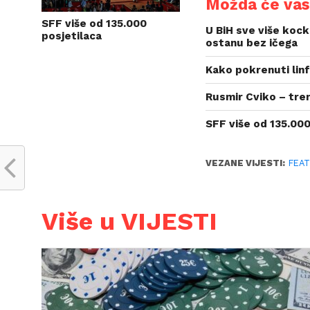
Možda će vas 
SFF više od 135.000
U BiH sve više kock
posjetilaca
ostanu bez ičega
Kako pokrenuti linf
Rusmir Cviko – tre
SFF više od 135.000
VEZANE VIJESTI:
FEA
Više u VIJESTI