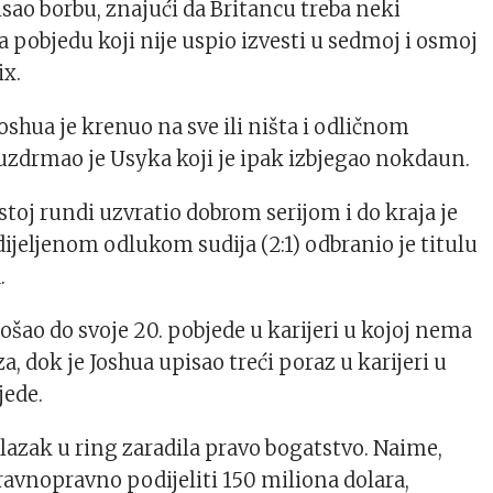
isao borbu, znajući da Britancu treba neki
 pobjedu koji nije uspio izvesti u sedmoj i osmoj
ix.
oshua je krenuo na sve ili ništa i odličnom
uzdrmao je Usyka koji je ipak izbjegao nokdaun.
stoj rundi uzvratio dobrom serijom i do kraja je
podijeljenom odlukom sudija (2:1) odbranio je titulu
.
ošao do svoje 20. pobjede u karijeri u kojoj nema
a, dok je Joshua upisao treći poraz u karijeri u
jede.
ulazak u ring zaradila pravo bogatstvo. Naime,
 ravnopravno podijeliti 150 miliona dolara,