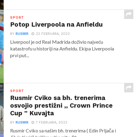
SPORT
Potop Liverpoola na Anfieldu
BY
RUSMIR
22 FEBRUARA, 2023
Liverpool je od Real Madrida doživio najveću
katastrofu u historiji na Anfieldu. Ekipa Liverpoola
prvi put...
SPORT
Rusmir Cviko sa bh. trenerima
osvojio prestižni ,, Crown Prince
Cup ” Kuvajta
BY
RUSMIR
7 FEBRUARA, 2023
Rusmir Cviko sa našim bh. trenerima ( Edin Prljača i