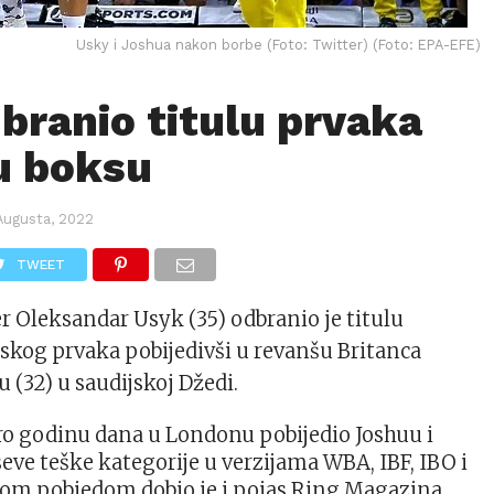
Usky i Joshua nakon borbe (Foto: Twitter) (Foto: EPA-EFE)
branio titulu prvaka
 u boksu
Augusta, 2022
TWEET
r Oleksandar Usyk (35) odbranio je titulu
skog prvaka pobijedivši u revanšu Britanca
 (32) u saudijskoj Džedi.
oro godinu dana u Londonu pobijedio Joshuu i
ve teške kategorije u verzijama WBA, IBF, IBO i
jom pobjedom dobio je i pojas Ring Magazina