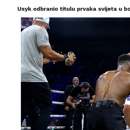
Usyk odbranio titulu prvaka svijeta u b
VIJESTI