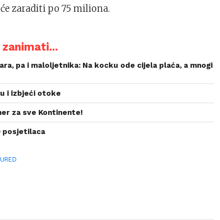
će zaraditi po 75 miliona.
zanimati...
ara, pa i maloljetnika: Na kocku ode cijela plaća, a mnogi
u i izbjeći otoke
ner za sve Kontinente!
 posjetilaca
TURED