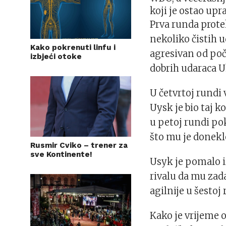
koji je ostao up
Prva runda protek
nekoliko čistih 
Kako pokrenuti linfu i
agresivan od poče
izbjeći otoke
dobrih udaraca U
U četvrtoj rundi 
Uysk je bio taj k
u petoj rundi po
što mu je donekle
Rusmir Cviko – trener za
sve Kontinente!
Usyk je pomalo i
rivalu da mu zada
agilnije u šestoj
Kako je vrijeme 