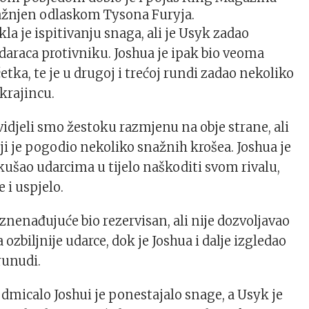
ražnjen odlaskom Tysona Furyja.
la je ispitivanju snaga, ali je Usyk zadao
udaraca protivniku. Joshua je ipak bio veoma
tka, te je u drugoj i trećoj rundi zadao nekoliko
krajincu.
vidjeli smo žestoku razmjenu na obje strane, ali
oji je pogodio nekoliko snažnih krošea. Joshua je
kušao udarcima u tijelo naškoditi svom rivalu,
 i uspjelo.
znenađujuće bio rezervisan, ali nije dozvoljavao
 ozbiljnije udarce, dok je Joshua i dalje izgledao
 runudi.
odmicalo Joshui je ponestajalo snage, a Usyk je