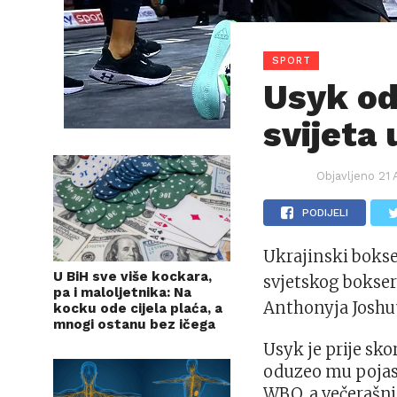
SPORT
Usyk od
svijeta
Objavljeno
21 
PODIJELI
Ukrajinski bokse
U BiH sve više kockara,
svjetskog bokser
pa i maloljetnika: Na
Anthonyja Joshuu
kocku ode cijela plaća, a
mnogi ostanu bez ičega
Usyk je prije sk
oduzeo mu pojase
WBO, a večerašn