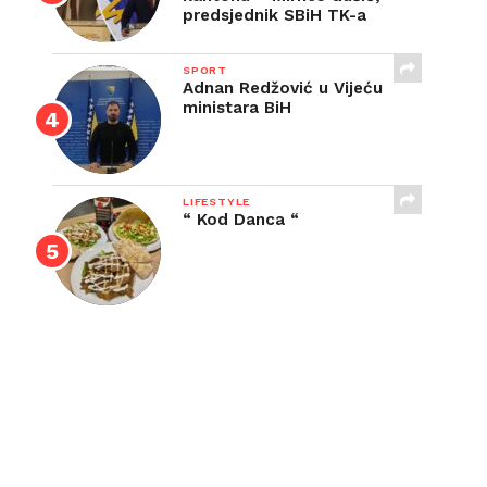
predsjednik SBiH TK-a
SPORT
Adnan Redžović u Vijeću
ministara BiH
LIFESTYLE
“ Kod Danca “