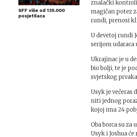
znalački kontrol
SFF više od 135.000
magičan potez za
posjetilaca
rundi, prenosi kl
U devetoj rundi J
serijom udaraca 
Ukrajinac je u de
bio bolji, te je 
svjetskog prvaka
Usyk je večeras d
niti jednog poraz
kojoj ima 24 pob
Oba borca su za 
Usyk i Joshua će