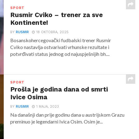
SPORT
Rusmir Cviko – trener za sve
Kontinente!
BY
RUSMIR
18 OKTOBRA, 2025
Bosanskohercegovački fudbalski trener Rusmir
Cviko nastavlja ostvarivati vrhunske rezultate i
potvrđivati status jednog od najuspješnijih bh....
SPORT
Prošla je godina dana od smrti
Ivice Osima
BY
RUSMIR
1 MAJA, 2023
Na današnji dan prije godinu dana u austrijskom Grazu
preminuo je legendarni Ivica Osim. Osim je...