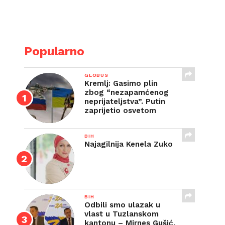
E
Popularno
GLOBUS
Kremlj: Gasimo plin
zbog “nezapamćenog
neprijateljstva”. Putin
zaprijetio osvetom
BIH
Najagilnija Kenela Zuko
BIH
Odbili smo ulazak u
vlast u Tuzlanskom
kantonu – Mirnes Gušić,