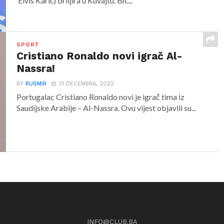
Elvis Karić) briljira u Kuvajtu. Bh....
SPORT
Cristiano Ronaldo novi igrač Al-
Nassra!
BY
RUSMIR
31 DECEMBRA, 2022
Portugalac Cristiano Ronaldo novi je igrač tima iz
Saudijske Arabije – Al-Nassra. Ovu vijest objavili su...
INFO@CLUB.BA