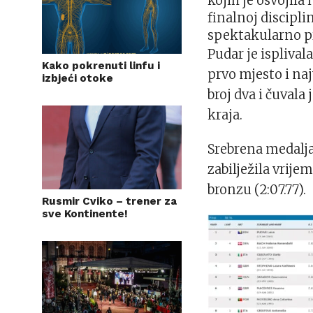
kojih je osvojila
finalnoj discipl
spektakularno p
Pudar je isplival
Kako pokrenuti linfu i
prvo mjesto i naj
izbjeći otoke
broj dva i čuvala
kraja.
Srebrena medalja 
zabilježila vrijem
bronzu (2:07.77).
Rusmir Cviko – trener za
sve Kontinente!