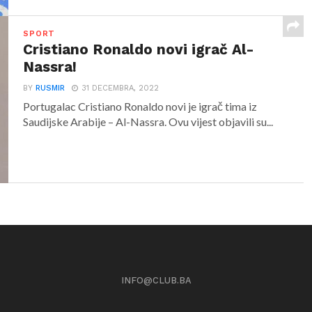
SPORT
Cristiano Ronaldo novi igrač Al-
Nassra!
BY
RUSMIR
31 DECEMBRA, 2022
Portugalac Cristiano Ronaldo novi je igrač tima iz
Saudijske Arabije – Al-Nassra. Ovu vijest objavili su...
INFO@CLUB.BA