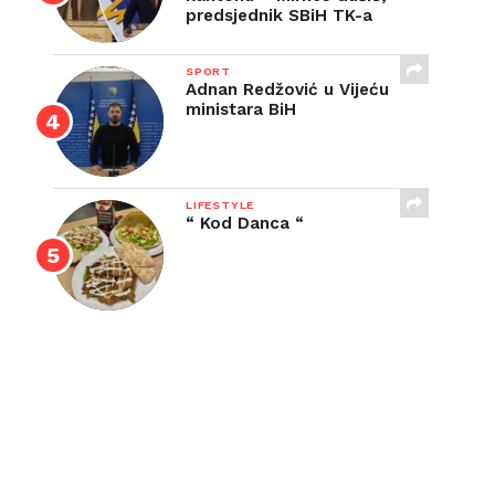
predsjednik SBiH TK-a
SPORT
Adnan Redžović u Vijeću
ministara BiH
LIFESTYLE
“ Kod Danca “