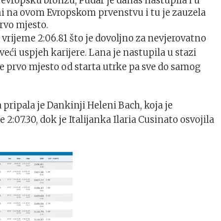
 i evropsku bronzu, Pudar je danas nastupila i u
ini na ovom Evropskom prvenstvu i tu je zauzela
rvo mjesto.
a vrijeme 2:06.81 što je dovoljno za nevjerovatno
veći uspjeh karijere. Lana je nastupila u stazi
 je prvo mjesto od starta utrke pa sve do samog
pripala je Dankinji Heleni Bach, koja je
e 2:07.30, dok je Italijanka Ilaria Cusinato osvojila