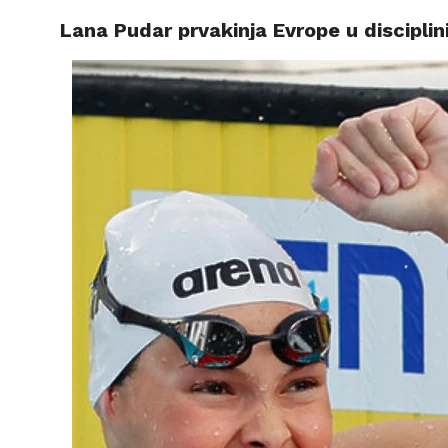
Lana Pudar prvakinja Evrope u disciplin
VIJESTI