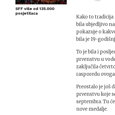
SFF više od 135.000
posjetilaca
Kako to tradicija
bila ubjedljivo 
pokazuje o kakv
bila je 19-godišn
To je bila i posl
prvenstvu u vod
zaključila četvr
rasporedu ovoga l
Preostalo je još
prvenstvu koje s
septembra. Tu će,
nove medalje.