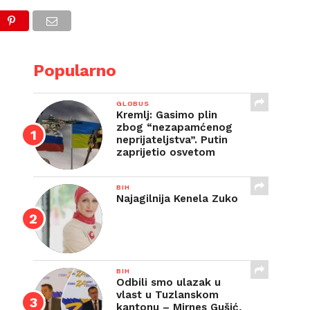
E
Popularno
GLOBUS
Kremlj: Gasimo plin
zbog “nezapamćenog
neprijateljstva”. Putin
zaprijetio osvetom
BIH
Najagilnija Kenela Zuko
BIH
Odbili smo ulazak u
vlast u Tuzlanskom
kantonu – Mirnes Gušić,