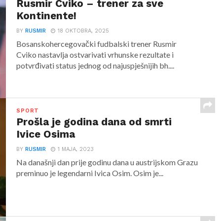
Rusmir Cviko – trener za sve
Kontinente!
BY
RUSMIR
18 OKTOBRA, 2025
Bosanskohercegovački fudbalski trener Rusmir
Cviko nastavlja ostvarivati vrhunske rezultate i
potvrđivati status jednog od najuspješnijih bh....
SPORT
Prošla je godina dana od smrti
Ivice Osima
BY
RUSMIR
1 MAJA, 2023
Na današnji dan prije godinu dana u austrijskom Grazu
preminuo je legendarni Ivica Osim. Osim je...