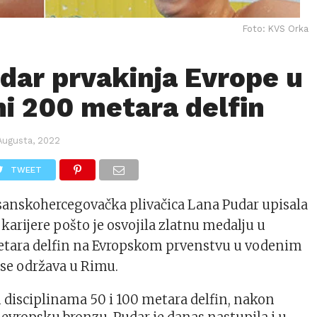
Foto: KVS Orka
dar prvakinja Evrope u
ni 200 metara delfin
Augusta, 2022
TWEET
sanskohercegovačka plivačica Lana Pudar upisala
 karijere pošto je osvojila zlatnu medalju u
metara delfin na Evropskom prvenstvu u vodenim
se održava u Rimu.
disciplinama 50 i 100 metara delfin, nakon