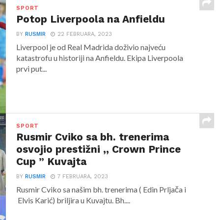
SPORT
Potop Liverpoola na Anfieldu
BY
RUSMIR
22 FEBRUARA, 2023
Liverpool je od Real Madrida doživio najveću
katastrofu u historiji na Anfieldu. Ekipa Liverpoola
prvi put...
SPORT
Rusmir Cviko sa bh. trenerima
osvojio prestižni ,, Crown Prince
Cup ” Kuvajta
BY
RUSMIR
7 FEBRUARA, 2023
Rusmir Cviko sa našim bh. trenerima ( Edin Prljača i
Elvis Karić) briljira u Kuvajtu. Bh....