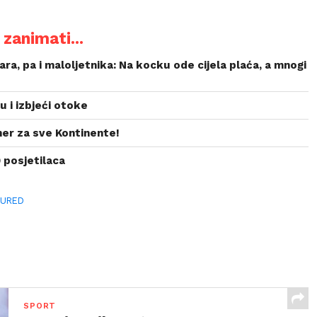
zanimati...
ara, pa i maloljetnika: Na kocku ode cijela plaća, a mnogi
u i izbjeći otoke
ner za sve Kontinente!
 posjetilaca
TURED
SPORT