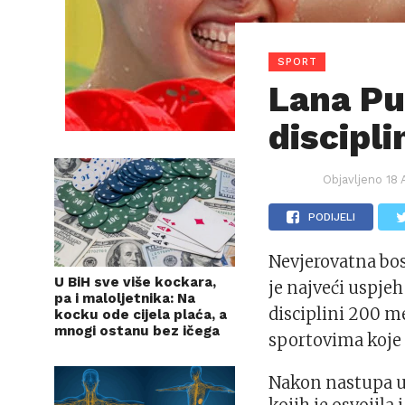
SPORT
Lana Pu
discipli
Objavljeno
18 
PODIJELI
Nevjerovatna bo
U BiH sve više kockara,
je najveći uspjeh
pa i maloljetnika: Na
disciplini 200 
kocku ode cijela plaća, a
mnogi ostanu bez ičega
sportovima koje 
Nakon nastupa u 