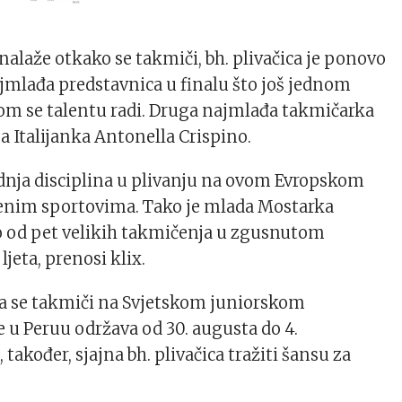
 nalaže otkako se takmiči, bh. plivačica je ponovo
najmlađa predstavnica u finalu što još jednom
om se talentu radi. Druga najmlađa takmičarka
ja Italijanka Antonella Crispino.
jednja disciplina u plivanju na ovom Evropskom
enim sportovima. Tako je mlada Mostarka
to od pet velikih takmičenja u zgusnutom
jeta, prenosi klix.
 da se takmiči na Svjetskom juniorskom
e u Peruu održava od 30. augusta do 4.
 također, sjajna bh. plivačica tražiti šansu za