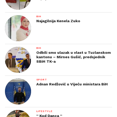
BIH
Najagilnija Kenela Zuko
BIH
Odbili smo ulazak u vlast u Tuzlanskom
kantonu – Mirnes Gušić, predsjednik
SBiH TK-a
SPORT
Adnan Redžović u Vijeću ministara BiH
LIFESTYLE
“ Kod Danca “