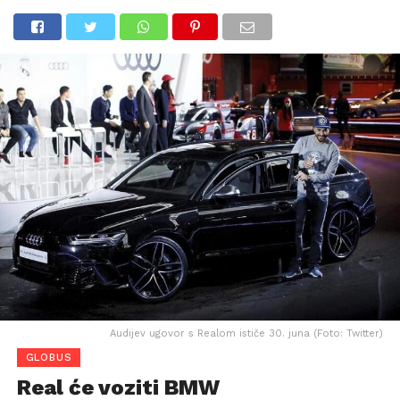
Audijev ugovor s Realom ističe 30. juna (Foto: Twitter)
GLOBUS
Real će voziti BMW