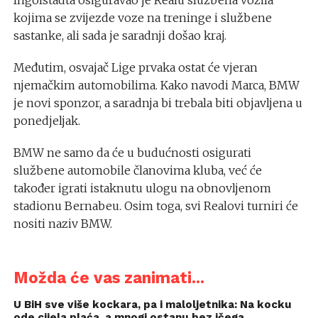
kojima se zvijezde voze na treninge i službene
sastanke, ali sada je saradnji došao kraj.
Međutim, osvajač Lige prvaka ostat će vjeran
njemačkim automobilima. Kako navodi Marca, BMW
je novi sponzor, a saradnja bi trebala biti objavljena u
ponedjeljak.
BMW ne samo da će u budućnosti osigurati
službene automobile članovima kluba, već će
također igrati istaknutu ulogu na obnovljenom
stadionu Bernabeu. Osim toga, svi Realovi turniri će
nositi naziv BMW.
Možda će vas zanimati...
U BiH sve više kockara, pa i maloljetnika: Na kocku
ode cijela plaća, a mnogi ostanu bez ičega