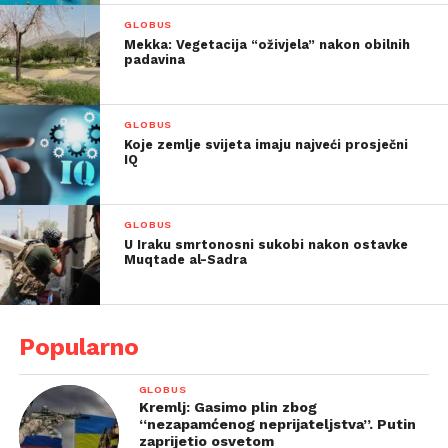
GLOBUS
Mekka: Vegetacija “oživjela” nakon obilnih
padavina
GLOBUS
Koje zemlje svijeta imaju najveći prosječni
IQ
GLOBUS
U Iraku smrtonosni sukobi nakon ostavke
Muqtade al-Sadra
Popularno
GLOBUS
Kremlj: Gasimo plin zbog
“nezapamćenog neprijateljstva”. Putin
zaprijetio osvetom