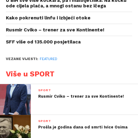
U BiH sve više kockara, pa i maloljetnika: Na kocku
ode cijela plaća, a mnogi ostanu bez ičega
Kako pokrenuti linfu i izbjeći otoke
Rusmir Cviko – trener za sve Kontinente!
SFF više od 135.000 posjetilaca
VEZANE VIJESTI:
FEATURED
Više u SPORT
SPORT
Rusmir Cviko – trener za sve Kontinente!
SPORT
Prošla je godina dana od smrti Ivice Osima