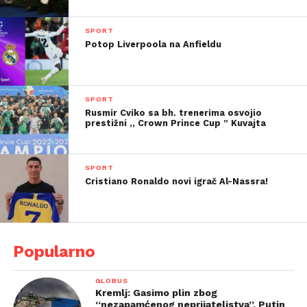
SPORT
Potop Liverpoola na Anfieldu
SPORT
Rusmir Cviko sa bh. trenerima osvojio
prestižni ,, Crown Prince Cup ” Kuvajta
SPORT
Cristiano Ronaldo novi igrač Al-Nassra!
Popularno
GLOBUS
Kremlj: Gasimo plin zbog
“nezapamćenog neprijateljstva”. Putin