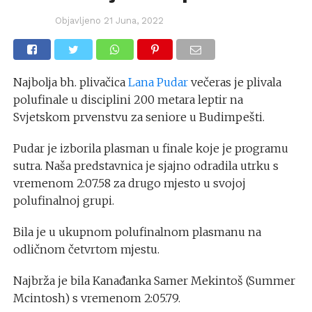
Objavljeno
21 Juna, 2022
Najbolja bh. plivačica
Lana Pudar
večeras je plivala
polufinale u disciplini 200 metara leptir na
Svjetskom prvenstvu za seniore u Budimpešti.
Pudar je izborila plasman u finale koje je programu
sutra. Naša predstavnica je sjajno odradila utrku s
vremenom 2:07.58 za drugo mjesto u svojoj
polufinalnoj grupi.
Bila je u ukupnom polufinalnom plasmanu na
odličnom četvrtom mjestu.
Najbrža je bila Kanađanka Samer Mekintoš (Summer
Mcintosh) s vremenom 2:05.79.