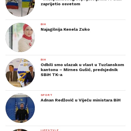
zaprijetio osvetom
BIH
Najagilnija Kenela Zuko
BIH
Odbili smo ulazak u vlast u Tuzlanskom
kantonu – Mirnes Gušić, predsjednik
SBiH TK-a
SPORT
Adnan Redžović u Vijeću ministara BiH
LIFESTYLE