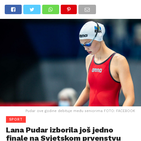
Pudar ove godine debituje među seniorima FOTO: FACEBOOK
SPORT
Lana Pudar izborila još jedno
finale na Svjetskom prvenstvu