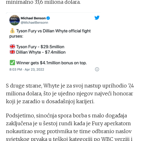
minimalno 33,6 miliona dolara.
S druge strane, Whyte je za svoj nastup uprihodio 7,4
miliona dolara, što je ujedno njegov najveći honorar
koji je zaradio u dosadašnjoj karijeri.
Podsjetimo, sinoćnja spora borba s malo događaja
zaključena je u šestoj rundi kada je Fury aperkatom
nokautirao svog protivnika te time odbranio naslov
svjetskog prvaka u teškoj kategoriji po WBC verziji i