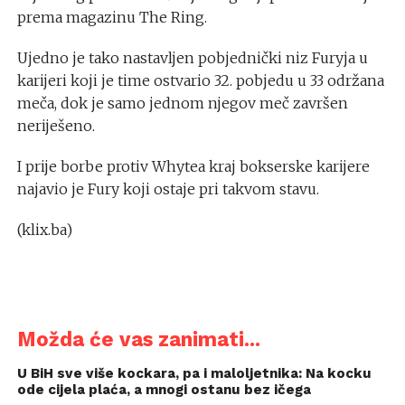
prema magazinu The Ring.
Ujedno je tako nastavljen pobjednički niz Furyja u
karijeri koji je time ostvario 32. pobjedu u 33 održana
meča, dok je samo jednom njegov meč završen
neriješeno.
I prije borbe protiv Whytea kraj bokserske karijere
najavio je Fury koji ostaje pri takvom stavu.
(klix.ba)
Možda će vas zanimati...
U BiH sve više kockara, pa i maloljetnika: Na kocku
ode cijela plaća, a mnogi ostanu bez ičega