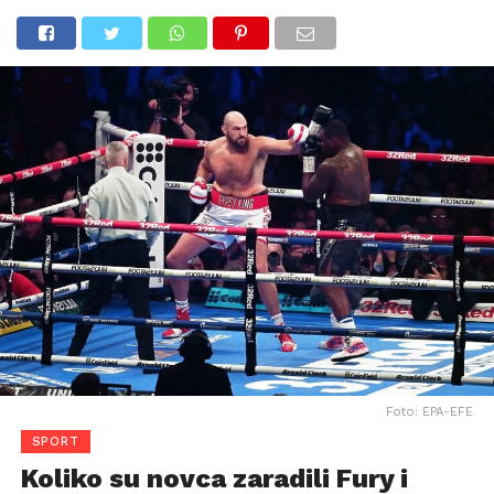
Foto: EPA-EFE
SPORT
Koliko su novca zaradili Fury i