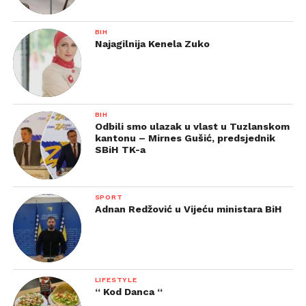
BIH
Najagilnija Kenela Zuko
BIH
Odbili smo ulazak u vlast u Tuzlanskom
kantonu – Mirnes Gušić, predsjednik
SBiH TK-a
SPORT
Adnan Redžović u Vijeću ministara BiH
LIFESTYLE
“ Kod Danca “