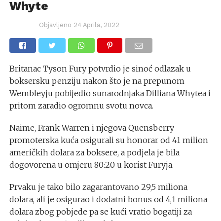
Whyte
Objavljeno
24 Aprila, 2022
Britanac Tyson Fury potvrdio je sinoć odlazak u
boksersku penziju nakon što je na prepunom
Wembleyju pobijedio sunarodnjaka Dilliana Whytea i
pritom zaradio ogromnu svotu novca.
Naime, Frank Warren i njegova Quensberry
promoterska kuća osigurali su honorar od 41 milion
američkih dolara za boksere, a podjela je bila
dogovorena u omjeru 80:20 u korist Furyja.
Prvaku je tako bilo zagarantovano 29,5 miliona
dolara, ali je osigurao i dodatni bonus od 4,1 miliona
dolara zbog pobjede pa se kući vratio bogatiji za