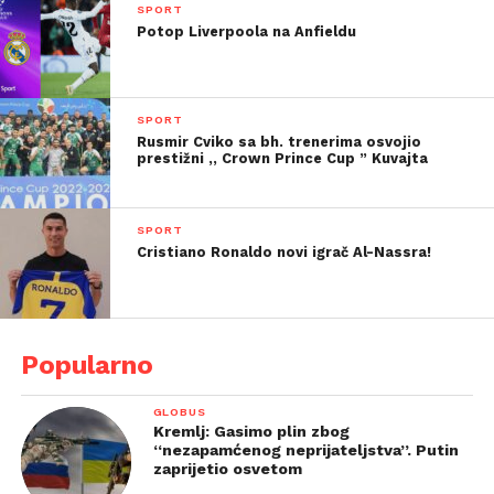
SPORT
Potop Liverpoola na Anfieldu
SPORT
Rusmir Cviko sa bh. trenerima osvojio
prestižni ,, Crown Prince Cup ” Kuvajta
SPORT
Cristiano Ronaldo novi igrač Al-Nassra!
Popularno
GLOBUS
Kremlj: Gasimo plin zbog
“nezapamćenog neprijateljstva”. Putin
zaprijetio osvetom