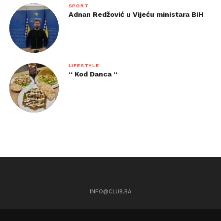
SPORT
Adnan Redžović u Vijeću ministara BiH
LIFESTYLE
“ Kod Danca “
INFO@CLUB.BA