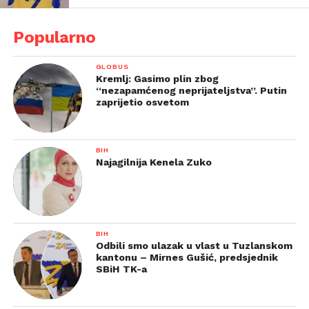
Popularno
GLOBUS
Kremlj: Gasimo plin zbog
“nezapamćenog neprijateljstva”. Putin
zaprijetio osvetom
BIH
Najagilnija Kenela Zuko
BIH
Odbili smo ulazak u vlast u Tuzlanskom
kantonu – Mirnes Gušić, predsjednik
SBiH TK-a