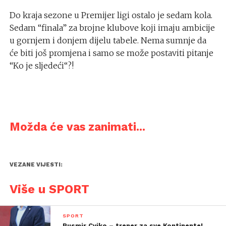
Do kraja sezone u Premijer ligi ostalo je sedam kola.
Sedam “finala” za brojne klubove koji imaju ambicije
u gornjem i donjem dijelu tabele. Nema sumnje da
će biti još promjena i samo se može postaviti pitanje
“Ko je sljedeći“?!
Možda će vas zanimati...
VEZANE VIJESTI:
Više u SPORT
SPORT
Rusmir Cviko – trener za sve Kontinente!