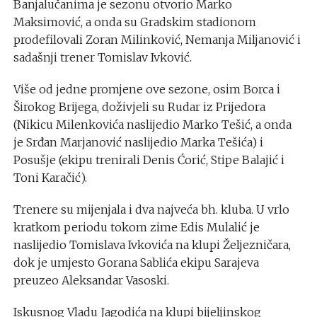
Banjalučanima je sezonu otvorio Marko
Maksimović, a onda su Gradskim stadionom
prodefilovali Zoran Milinković, Nemanja Miljanović i
sadašnji trener Tomislav Ivković.
Više od jedne promjene ove sezone, osim Borca i
Širokog Brijega, doživjeli su Rudar iz Prijedora
(Nikicu Milenkovića naslijedio Marko Tešić, a onda
je Srđan Marjanović naslijedio Marka Tešića) i
Posušje (ekipu trenirali Denis Ćorić, Stipe Balajić i
Toni Karačić).
Trenere su mijenjala i dva najveća bh. kluba. U vrlo
kratkom periodu tokom zime Edis Mulalić je
naslijedio Tomislava Ivkovića na klupi Željezničara,
dok je umjesto Gorana Sablića ekipu Sarajeva
preuzeo Aleksandar Vasoski.
Iskusnog Vladu Jagodića na klupi bijeljinskog