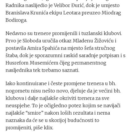
Radnika naslijedio je Velibor Đurić, dok je umjesto
Branislava Krunića ekipu Leotara preuzeo Miodrag
Bodiroga.
Nedavno su trenere promijenili i tuzlanski klubovi.
Prvo je Sloboda uručila otkaz Mladenu Žižoviću i
postavila Amira Spahića na mjesto šefa stručnog
štaba, dok je sporazumni raskid saradnje potpisan i s
Husrefom Musemićem čijeg permanentnog
nasljednika tek trebamo saznati.
Iako kontinuirane i česte promjene trenera u bh.
nogometu nisu nešto novo, djeluje da je većini bh.
klubova i dalje najlakše okriviti trenera za sve
neuspjehe. To je očigledno potez kojim se navijači
najlakše “smire” nakon loših rezultata i nema
naznaka da će se u skorijoj budućnosti to
promijeniti, piše klix.