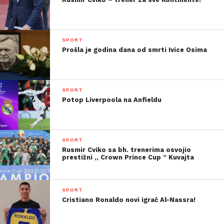
SPORT
Prošla je godina dana od smrti Ivice Osima
SPORT
Potop Liverpoola na Anfieldu
SPORT
Rusmir Cviko sa bh. trenerima osvojio
prestižni ,, Crown Prince Cup ” Kuvajta
SPORT
Cristiano Ronaldo novi igrač Al-Nassra!