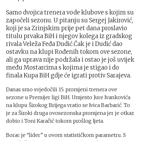
Samo dvojica trenera vode klubove s kojim su
započeli sezonu. U pitanju su Sergej Jakirović,
koji je sa Zrinjskim prije pet dana proslavio
titulu prvaka BiH i njegov kolega iz gradskog
rivala Veleža Feđa Dudić.Čak je i Dudić dao
ostavku na klupi Rođenih tokom ove sezone,
ali ga uprava nije podržala i ostao je još uvijek
među Mostarcima s kojima je stigao i do
finala Kupa BiH gdje će igrati protiv Sarajeva.
Danas smo svjedočili 15. promjeni trenera ove
sezone u Premijer ligi BiH. Umjesto Jure Ivankovića
na klupu Širokog Brijega vratio se Ivica Barbarić. To
je za Široki druga ovosezonska promjena jer je otkaz
dobio i Toni Karačić tokom prošlog ljeta.
Borac je “lider” u ovom statističkom parametru. S