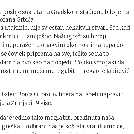
poslije susreta na Gradskom stadionu bilo je na
Zorana Grbića.
na utakmici nije svjestan nekakvih stvari. Sad kad
kmicu – smiješno. Naši igrači su heroji
tati neporažen u onakvim okolnostima kapa do
 se čovjek priprema na sve, teško se na to
ledam na ovo kao na pobjedu. Toliko smo jaki da
nostima ne možemo izgubiti – rekao je Jakirović
baleri Borca su protiv lidera na tabeli napravili
a, a Zrinjski 19 više.
da je jedino tako mogla biti prekinuta naša
a greška u odbrani nas je koštala, vratili smo se,