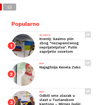
E
Popularno
GLOBUS
Kremlj: Gasimo plin
zbog “nezapamćenog
neprijateljstva”. Putin
zaprijetio osvetom
BIH
Najagilnija Kenela Zuko
BIH
Odbili smo ulazak u
vlast u Tuzlanskom
kantonu – Mirnes Gušić,