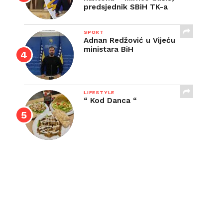
predsjednik SBiH TK-a
SPORT
Adnan Redžović u Vijeću
ministara BiH
LIFESTYLE
“ Kod Danca “