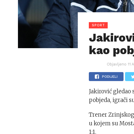
SPORT
Jakirov
kao pobj
Objavljeno
11 
PODIJELI
Jakirović gledao
pobjeda, igrači su
Trener Zrinjskog 
u kojem su Mosta
1:1.