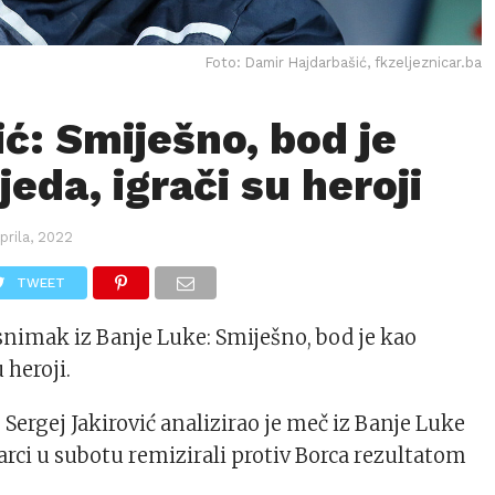
Foto: Damir Hajdarbašić, fkzeljeznicar.ba
ić: Smiješno, bod je
eda, igrači su heroji
Aprila, 2022
TWEET
 snimak iz Banje Luke: Smiješno, bod je kao
 heroji.
Sergej Jakirović analizirao je meč iz Banje Luke
rci u subotu remizirali protiv Borca rezultatom