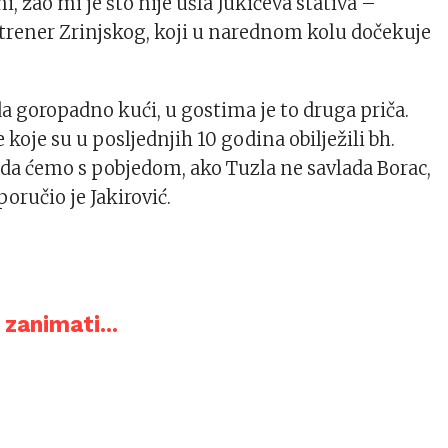
ni, žao mi je što nije ušla Jukićeva stativa –
 trener Zrinjskog, koji u narednom kolu dočekuje
da goropadno kući, u gostima je to druga priča.
e koje su u posljednjih 10 godina obilježili bh.
da ćemo s pobjedom, ako Tuzla ne savlada Borac,
poručio je Jakirović.
zanimati...