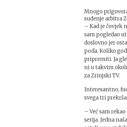
Mnogo prigovora 
suđenje arbitra 
– Kad je čovjek 
sam pogledao uta
doslovno jer os
poda. Koliko god
pripremiti. Ja g
ni u takvim okol
za Zrinjski TV.
Interesantno, fud
svega tri prekršaj
– Već sam rekao 
serija. Jedna naš