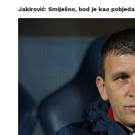
Jakirović: Smiješno, bod je kao pobjeda,
VIJESTI