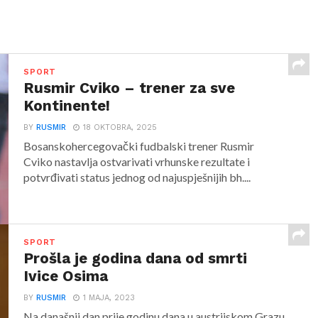
SPORT
Rusmir Cviko – trener za sve
Kontinente!
BY
RUSMIR
18 OKTOBRA, 2025
Bosanskohercegovački fudbalski trener Rusmir
Cviko nastavlja ostvarivati vrhunske rezultate i
potvrđivati status jednog od najuspješnijih bh....
SPORT
Prošla je godina dana od smrti
Ivice Osima
BY
RUSMIR
1 MAJA, 2023
Na današnji dan prije godinu dana u austrijskom Grazu