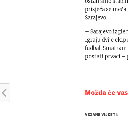
ostali smo stabil
prisjeća se meča
Sarajevo.
– Sarajevo izgle
Igraju dvije ekip
fudbal. Smatram 
postati prvaci – 
Možda će vas 
VEZANE VIJESTI: