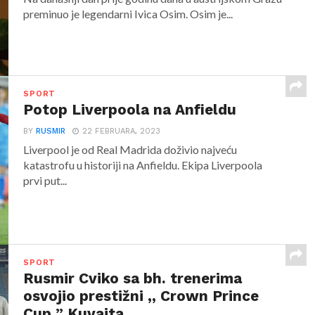
preminuo je legendarni Ivica Osim. Osim je...
SPORT
Potop Liverpoola na Anfieldu
BY
RUSMIR
22 FEBRUARA, 2023
Liverpool je od Real Madrida doživio najveću
katastrofu u historiji na Anfieldu. Ekipa Liverpoola
prvi put...
SPORT
Rusmir Cviko sa bh. trenerima
osvojio prestižni ,, Crown Prince
Cup ” Kuvajta