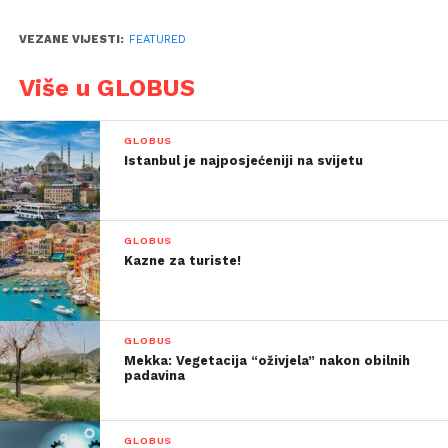
VEZANE VIJESTI:
FEATURED
Više u GLOBUS
GLOBUS
Istanbul je najposjećeniji na svijetu
GLOBUS
Kazne za turiste!
GLOBUS
Mekka: Vegetacija “oživjela” nakon obilnih
padavina
GLOBUS