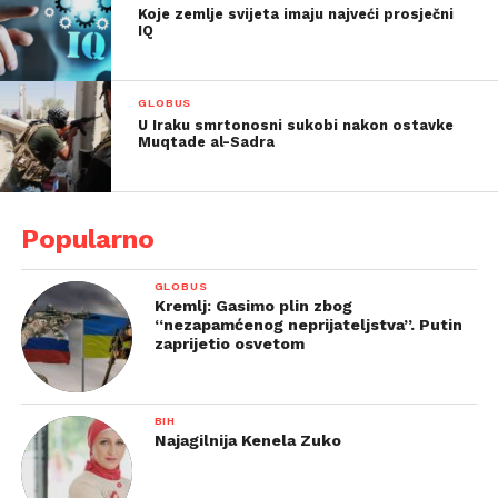
Koje zemlje svijeta imaju najveći prosječni
IQ
GLOBUS
U Iraku smrtonosni sukobi nakon ostavke
Muqtade al-Sadra
Popularno
GLOBUS
Kremlj: Gasimo plin zbog
“nezapamćenog neprijateljstva”. Putin
zaprijetio osvetom
BIH
Najagilnija Kenela Zuko