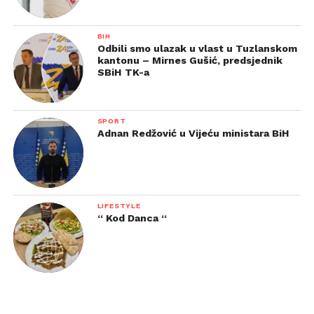
BIH
Odbili smo ulazak u vlast u Tuzlanskom
kantonu – Mirnes Gušić, predsjednik
SBiH TK-a
SPORT
Adnan Redžović u Vijeću ministara BiH
LIFESTYLE
“ Kod Danca “