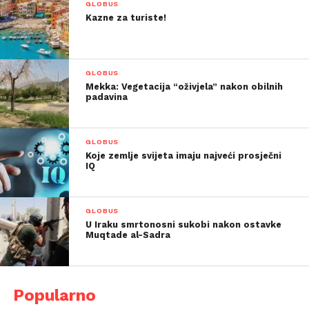
GLOBUS
Kazne za turiste!
GLOBUS
Mekka: Vegetacija “oživjela” nakon obilnih
padavina
GLOBUS
Koje zemlje svijeta imaju najveći prosječni
IQ
GLOBUS
U Iraku smrtonosni sukobi nakon ostavke
Muqtade al-Sadra
Popularno