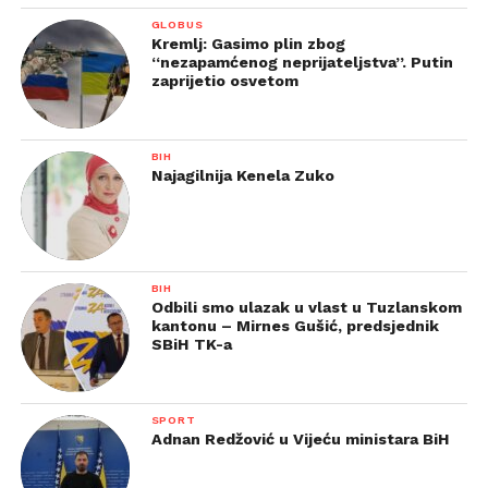
GLOBUS
Kremlj: Gasimo plin zbog
“nezapamćenog neprijateljstva”. Putin
zaprijetio osvetom
BIH
Najagilnija Kenela Zuko
BIH
Odbili smo ulazak u vlast u Tuzlanskom
kantonu – Mirnes Gušić, predsjednik
SBiH TK-a
SPORT
Adnan Redžović u Vijeću ministara BiH