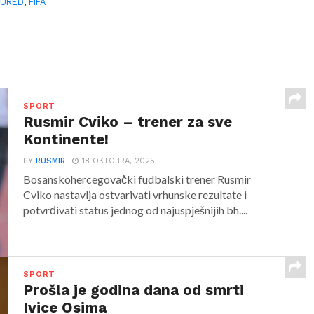
TURED
,
FIFA
SPORT
Rusmir Cviko – trener za sve
Kontinente!
BY
RUSMIR
18 OKTOBRA, 2025
Bosanskohercegovački fudbalski trener Rusmir
Cviko nastavlja ostvarivati vrhunske rezultate i
potvrđivati status jednog od najuspješnijih bh....
SPORT
Prošla je godina dana od smrti
Ivice Osima