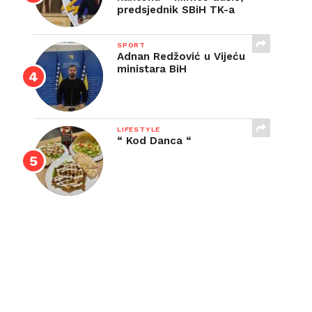
predsjednik SBiH TK-a
SPORT
Adnan Redžović u Vijeću
ministara BiH
LIFESTYLE
“ Kod Danca “