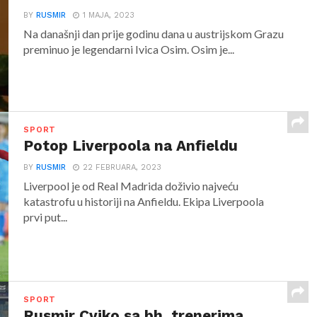
BY
RUSMIR
1 MAJA, 2023
Na današnji dan prije godinu dana u austrijskom Grazu
preminuo je legendarni Ivica Osim. Osim je...
SPORT
Potop Liverpoola na Anfieldu
BY
RUSMIR
22 FEBRUARA, 2023
Liverpool je od Real Madrida doživio najveću
katastrofu u historiji na Anfieldu. Ekipa Liverpoola
prvi put...
SPORT
Rusmir Cviko sa bh. trenerima