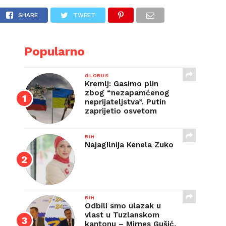
E
SHARE
TWEET
Popularno
GLOBUS
Kremlj: Gasimo plin
zbog “nezapamćenog
neprijateljstva”. Putin
zaprijetio osvetom
BIH
Najagilnija Kenela Zuko
BIH
Odbili smo ulazak u
vlast u Tuzlanskom
kantonu – Mirnes Gušić,