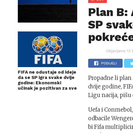
Plan B:
SP svak
pokreće
Objavljeno
13 
PODIJELI
FIFA ne odustaje od ideje
Propadne li pla
da se SP igra svake dvije
godine: Ekonomski
dvije godine, FI
učinak je pozitivan za sve
Ligu nacija, pišu
Uefa i Conmebol, 
odbacile Wengero
bi Fifa multiplic