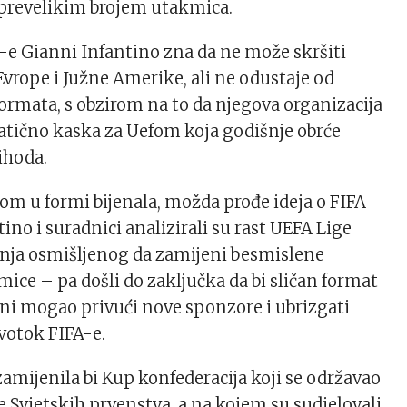
 prevelikim brojem utakmica.
-e Gianni Infantino zna da ne može skršiti
Evrope i Južne Amerike, ali ne odustaje od
ormata, s obzirom na to da njegova organizacija
atično kaska za Uefom koja godišnje obrće
ihoda.
-om u formi bijenala, možda prođe ideja o FIFA
ntino i suradnici analizirali su rast UEFA Lige
nja osmišljenog da zamijeni besmislene
mice – pa došli do zaključka da bi sličan format
ini mogao privući nove sponzore i ubrizgati
rvotok FIFA-e.
zamijenila bi Kup konfederacija koji se održavao
e Svjetskih prvenstva, a na kojem su sudjelovali