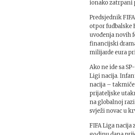
ionako zatrpani
Predsjednik FIFA
otpor fudbalske 
uvođenja novih f
financijski dram
milijarde eura pr
Ako ne ide sa SP
Ligi nacija. Infa
nacija – takmiče
prijateljske utak
na globalnoj raz
svježi novac u k
FIFA Liga nacija 
godinu dana prij