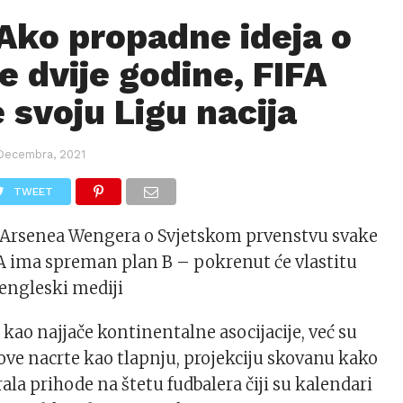
 Ako propadne ideja o
e dvije godine, FIFA
 svoju Ligu nacija
Decembra, 2021
TWEET
n Arsenea Wengera o Svjetskom prvenstvu svake
FA ima spreman plan B – pokrenut će vlastitu
 engleski mediji
kao najjače kontinentalne asocijacije, već su
ve nacrte kao tlapnju, projekciju skovanu kako
irala prihode na štetu fudbalera čiji su kalendari