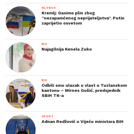
GLOBUS
Kremlj: Gasimo plin zbog
“nezapamćenog neprijateljstva”. Putin
zaprijetio osvetom
BIH
Najagilnija Kenela Zuko
BIH
Odbili smo ulazak u vlast u Tuzlanskom
kantonu – Mirnes Gušić, predsjednik
SBiH TK-a
SPORT
Adnan Redžović u Vijeću ministara BiH