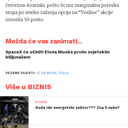
četvrtom kvartalu, pošto bi mu marginalna poreska
stopa po isteku važenja opcija na “Tesline” akcije
iznosila 50 posto.
Možda će vas zanimati...
SpaceX će učiniti Elona Muska prvim svjetskim
bilijunašem
VEZANE VIJESTI:
ELON MUSK
,
TESLA
Više u BIZNIS
BIZNIS
Kuda ide energetski sektor??? Zna li neko?