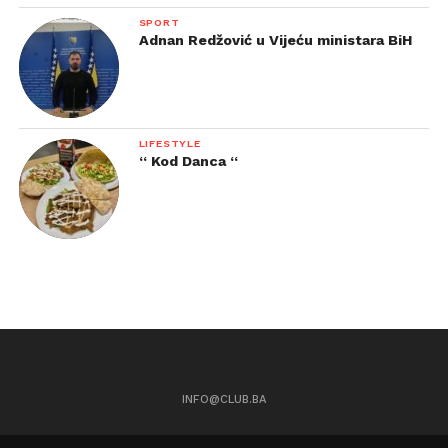
SPORT
Adnan Redžović u Vijeću ministara BiH
LIFESTYLE
“ Kod Danca “
INFO@CLUB.BA