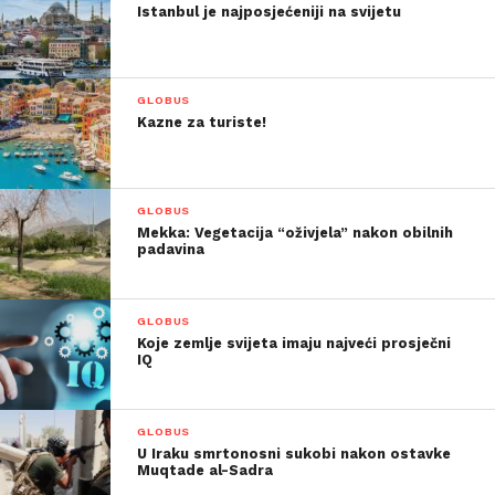
Istanbul je najposjećeniji na svijetu
GLOBUS
Kazne za turiste!
GLOBUS
Mekka: Vegetacija “oživjela” nakon obilnih
padavina
GLOBUS
Koje zemlje svijeta imaju najveći prosječni
IQ
GLOBUS
U Iraku smrtonosni sukobi nakon ostavke
Muqtade al-Sadra