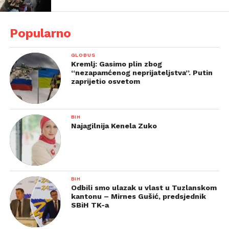
Popularno
GLOBUS
Kremlj: Gasimo plin zbog
“nezapamćenog neprijateljstva”. Putin
zaprijetio osvetom
BIH
Najagilnija Kenela Zuko
BIH
Odbili smo ulazak u vlast u Tuzlanskom
kantonu – Mirnes Gušić, predsjednik
SBiH TK-a