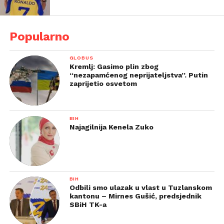
Popularno
GLOBUS
Kremlj: Gasimo plin zbog
“nezapamćenog neprijateljstva”. Putin
zaprijetio osvetom
BIH
Najagilnija Kenela Zuko
BIH
Odbili smo ulazak u vlast u Tuzlanskom
kantonu – Mirnes Gušić, predsjednik
SBiH TK-a