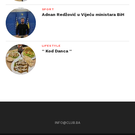
SPORT
Adnan Redžović u Vijeću ministara BiH
LIFESTYLE
“ Kod Danca “
INFO@CLUB.BA