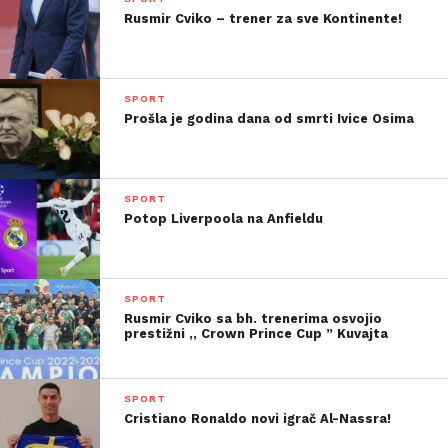
Rusmir Cviko – trener za sve Kontinente!
SPORT
Prošla je godina dana od smrti Ivice Osima
SPORT
Potop Liverpoola na Anfieldu
SPORT
Rusmir Cviko sa bh. trenerima osvojio
prestižni ,, Crown Prince Cup ” Kuvajta
SPORT
Cristiano Ronaldo novi igrač Al-Nassra!