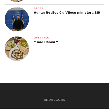
SPORT
Adnan Redžović u Vijeću ministara BiH
LIFESTYLE
“ Kod Danca “
INFO@CLUB.BA