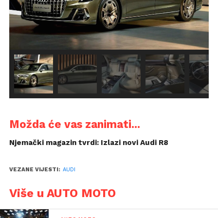
Možda će vas zanimati...
Njemački magazin tvrdi: Izlazi novi Audi R8
VEZANE VIJESTI:
AUDI
Više u AUTO MOTO