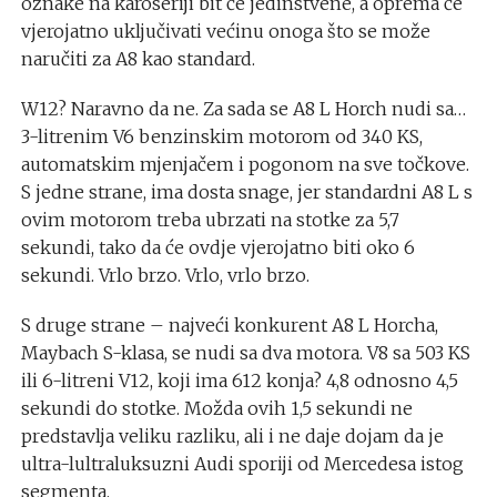
oznake na karoseriji bit će jedinstvene, a oprema će
vjerojatno uključivati ​​većinu onoga što se može
naručiti za A8 kao standard.
W12? Naravno da ne. Za sada se A8 L Horch nudi sa…
3-litrenim V6 benzinskim motorom od 340 KS,
automatskim mjenjačem i pogonom na sve točkove.
S jedne strane, ima dosta snage, jer standardni A8 L s
ovim motorom treba ubrzati na stotke za 5,7
sekundi, tako da će ovdje vjerojatno biti oko 6
sekundi. Vrlo brzo. Vrlo, vrlo brzo.
S druge strane – najveći konkurent A8 L Horcha,
Maybach S-klasa, se nudi sa dva motora. V8 sa 503 KS
ili 6-litreni V12, koji ima 612 konja? 4,8 odnosno 4,5
sekundi do stotke. Možda ovih 1,5 sekundi ne
predstavlja veliku razliku, ali i ne daje dojam da je
ultra-lultraluksuzni Audi sporiji od Mercedesa istog
segmenta.