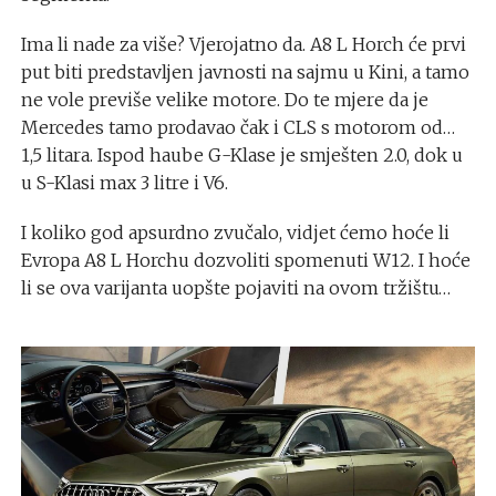
Ima li nade za više? Vjerojatno da. A8 L Horch će prvi
put biti predstavljen javnosti na sajmu u Kini, a tamo
ne vole previše velike motore. Do te mjere da je
Mercedes tamo prodavao čak i CLS s motorom od…
1,5 litara. Ispod haube G-Klase je smješten 2.0, dok u
u S-Klasi max 3 litre i V6.
I koliko god apsurdno zvučalo, vidjet ćemo hoće li
Evropa A8 L Horchu dozvoliti spomenuti W12. I hoće
li se ova varijanta uopšte pojaviti na ovom tržištu…