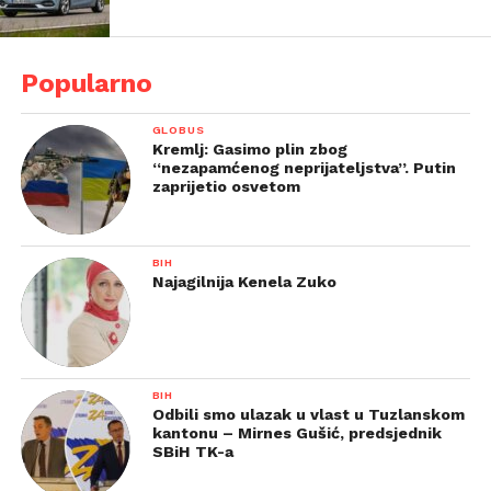
Popularno
GLOBUS
Kremlj: Gasimo plin zbog
“nezapamćenog neprijateljstva”. Putin
zaprijetio osvetom
BIH
Najagilnija Kenela Zuko
BIH
Odbili smo ulazak u vlast u Tuzlanskom
kantonu – Mirnes Gušić, predsjednik
SBiH TK-a