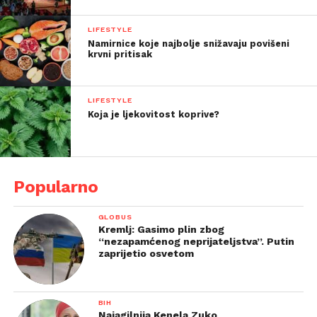
LIFESTYLE
Namirnice koje najbolje snižavaju povišeni
krvni pritisak
LIFESTYLE
Koja je ljekovitost koprive?
Popularno
GLOBUS
Kremlj: Gasimo plin zbog
“nezapamćenog neprijateljstva”. Putin
zaprijetio osvetom
BIH
Najagilnija Kenela Zuko