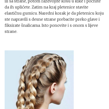
ili sa strane, potom razdvojite kosu u kike i počnite
da ih uplićete. Zatim na kraj pletenice stavite
elastičnu gumicu. Naredni korak je da pletenicu koju
ste napravili s desne strane prebacite preko glave i
fiksirate šnalicama. Isto ponovite i s onom s lijeve
strane.