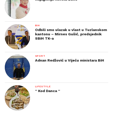
BIH
Odbili smo ulazak u vlast u Tuzlanskom
kantonu – Mirnes Gušić, predsjednik
SBiH TK-a
SPORT
Adnan Redžović u Vijeću ministara BiH
LIFESTYLE
“ Kod Danca “