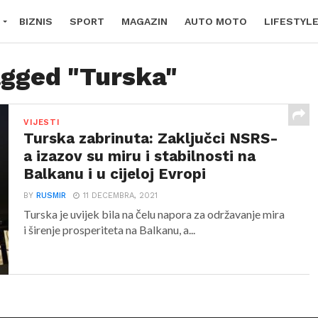
BIZNIS
SPORT
MAGAZIN
AUTO MOTO
LIFESTYL
agged "Turska"
VIJESTI
Turska zabrinuta: Zaključci NSRS-
a izazov su miru i stabilnosti na
Balkanu i u cijeloj Evropi
BY
RUSMIR
11 DECEMBRA, 2021
Turska je uvijek bila na čelu napora za održavanje mira
i širenje prosperiteta na Balkanu, a...