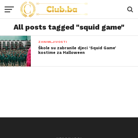
All posts tagged "squid game"
ZANIMLJIVOSTI
Škole su zabranile djeci ‘Squid Game’
kostime za Halloween