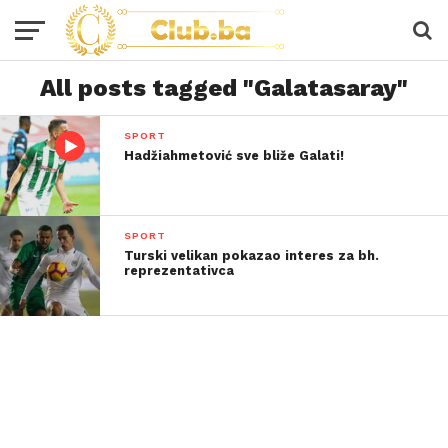
All posts tagged "Galatasaray"
SPORT
Hadžiahmetović sve bliže Galati!
SPORT
Turski velikan pokazao interes za bh.
reprezentativca