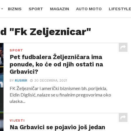
BIZNIS
SPORT
MAGAZIN
AUTO MOTO
LIFESTYL
d "Fk Zeljeznicar"
SPORT
Pet fudbalera Željezničara ima
ponude, ko će od njih ostati na
Grbavici?
BY
RUSMIR
30 DECEMBRA, 2021
FK Željezničar i američki biznismen bh. porijekla,
Eldin Diglisić, nalaze se u finalnim pregovorima oko
ulaska...
VIJESTI
Na Grbavici se pojavio još jedan