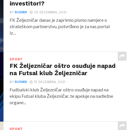
investitor!?
BY
RUSMIR
30 DECEMBRA, 2021
FK Željezničar danas je zaprimio pismo namjere o
strateškom partnerstvu, potvrđeno je za nas portal
iz...
SPORT
FK Željezničar oštro osuđuje napad
na Futsal klub Željezničar
BY
RUSMIR
15 DECEMBRA, 2021
Fudbalski klub Željezničar oštro osuđuje napad na
ekipu Futsal kluba Željezničar, te apeluje na nadležne
organe...
SPORT