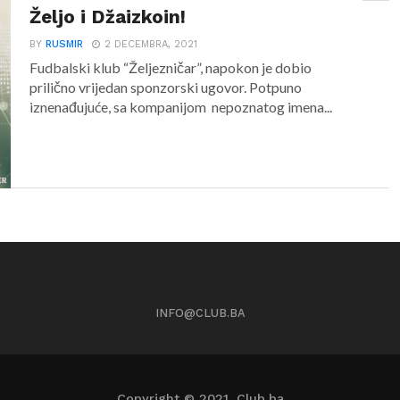
Željo i Džaizkoin!
BY
RUSMIR
2 DECEMBRA, 2021
Fudbalski klub “Željezničar”, napokon je dobio
prilično vrijedan sponzorski ugovor. Potpuno
iznenađujuće, sa kompanijom nepoznatog imena...
INFO@CLUB.BA
Copyright © 2021. Club.ba