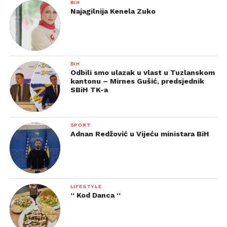
BIH
Najagilnija Kenela Zuko
BIH
Odbili smo ulazak u vlast u Tuzlanskom
kantonu – Mirnes Gušić, predsjednik
SBiH TK-a
SPORT
Adnan Redžović u Vijeću ministara BiH
LIFESTYLE
“ Kod Danca “