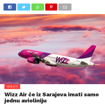
VIJESTI
Wizz Air će iz Sarajeva imati samo
jednu avioliniju