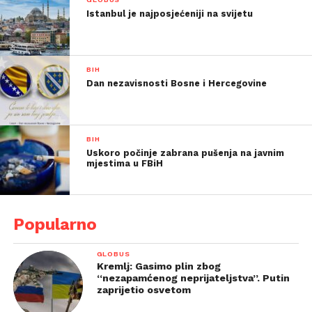
Istanbul je najposjećeniji na svijetu
BIH
Dan nezavisnosti Bosne i Hercegovine
BIH
Uskoro počinje zabrana pušenja na javnim
mjestima u FBiH
Popularno
GLOBUS
Kremlj: Gasimo plin zbog
“nezapamćenog neprijateljstva”. Putin
zaprijetio osvetom