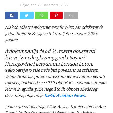
Objavljeno
25 Decembra, 2022
Niskobudžetni avioprijevoznik Wizz Air održavat će
jednu liniju iz Sarajeva tokom ljetne sezone 2023.
godine.
Aviokompanija će od 24. marta obustaviti
letove između glavnog grada Bosne i
Hercegovine i aerodroma London Luton.
Tako Sarajevo više neće biti povezano sa tržištem
Velike Britanije putem direktnih letova tokom ljetnih
mjeseci, budući da će i TUI okončati sezonske zimske
letove 2. aprila, prije nego što ih obnovi sljedećeg
decembra, objavio je
Ex-Yu Aviation News
.
Jedina preostala linija Wizz Aira iz Sarajeva bit će Abu
Dhabi, kojim će upravljati njegova podružnica iz