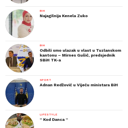
BIH
Najagilnija Kenela Zuko
BIH
Odbili smo ulazak u vlast u Tuzlanskom
kantonu – Mirnes Gušić, predsjednik
SBiH TK-a
SPORT
Adnan Redžović u Vijeću ministara BiH
LIFESTYLE
“ Kod Danca “