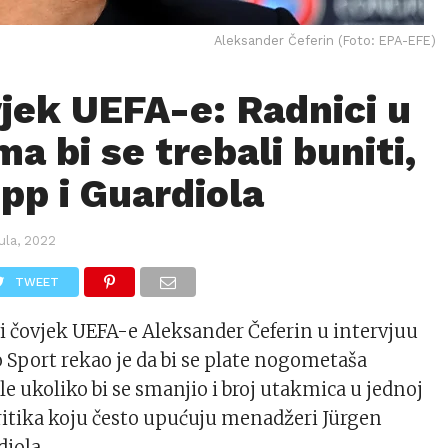
Aleksander Čeferin (Foto: EPA-EFE)
vjek UEFA-e: Radnici u
a bi se trebali buniti,
opp i Guardiola
ula, 2022
TWEET
vi čovjek UEFA-e Aleksander Čeferin u intervjuu
o Sport rekao je da bi se plate nogometaša
e ukoliko bi se smanjio i broj utakmica u jednoj
 kritika koju često upućuju menadžeri Jürgen
diola.