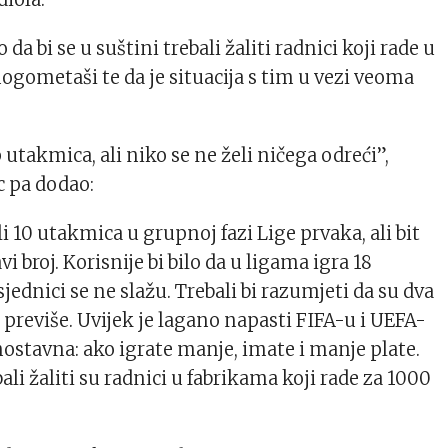
 da bi se u suštini trebali žaliti radnici koji rade u
ogometaši te da je situacija s tim u vezi veoma
p utakmica, ali niko se ne želi ničega odreći”,
c pa dodao:
li 10 utakmica u grupnoj fazi Lige prvaka, ali bit
vi broj. Korisnije bi bilo da u ligama igra 18
sjednici se ne slažu. Trebali bi razumjeti da su dva
previše. Uvijek je lagano napasti FIFA-u i UEFA-
ednostavna: ako igrate manje, imate i manje plate.
bali žaliti su radnici u fabrikama koji rade za 1000