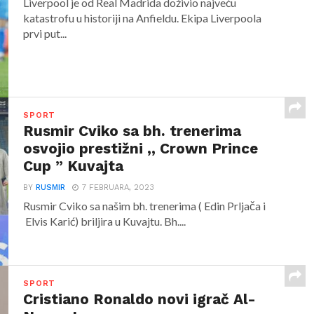
Liverpool je od Real Madrida doživio najveću
katastrofu u historiji na Anfieldu. Ekipa Liverpoola
prvi put...
SPORT
Rusmir Cviko sa bh. trenerima
osvojio prestižni ,, Crown Prince
Cup ” Kuvajta
BY
RUSMIR
7 FEBRUARA, 2023
Rusmir Cviko sa našim bh. trenerima ( Edin Prljača i
Elvis Karić) briljira u Kuvajtu. Bh....
SPORT
Cristiano Ronaldo novi igrač Al-