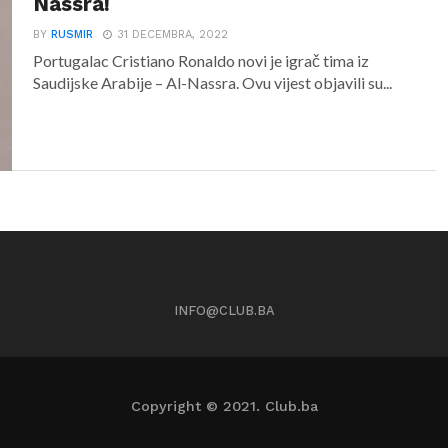
Nassra!
BY
RUSMIR
31 DECEMBRA, 2022
Portugalac Cristiano Ronaldo novi je igrač tima iz
Saudijske Arabije – Al-Nassra. Ovu vijest objavili su...
INFO@CLUB.BA
Copyright © 2021. Club.ba