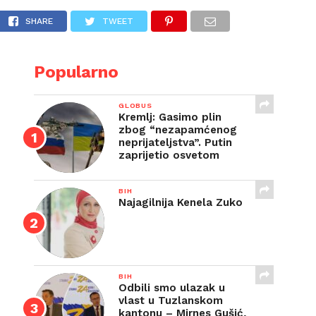
E
SHARE
TWEET
Popularno
GLOBUS
Kremlj: Gasimo plin
zbog “nezapamćenog
neprijateljstva”. Putin
zaprijetio osvetom
BIH
Najagilnija Kenela Zuko
BIH
Odbili smo ulazak u
vlast u Tuzlanskom
kantonu – Mirnes Gušić,