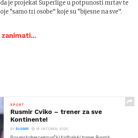
 da je projekat Superlige u potpunosti mrtav te
je “samo tri osobe” koje su “bijesne na sve”.
zanimati...
SPORT
Rusmir Cviko – trener za sve
Kontinente!
BY
RUSMIR
18 OKTOBRA, 2025
Bosanskohercegovački fudbalski trener Rusmir