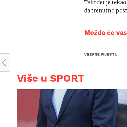
Također je rekao
da trenutno posto
Možda će vas 
VEZANE VIJESTI:
Više u SPORT