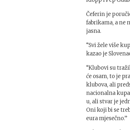
Čeferin je poručio
fabrikama, a ne n
jasna.
“Svi žele više ku
kazao je Slovena
“Klubovi su traži
će osam, to je pra
klubova, ali pred
nacionalna kupa 
u, ali stvar je j
Oni koji bi se tre
eura mjesečno.”