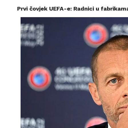
Prvi čovjek UEFA-e: Radnici u fabrikama 
VIJESTI