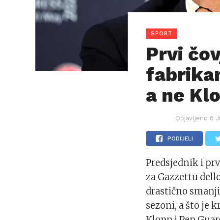
SPORT
Prvi čo
fabrikam
a ne Kl
Objavljeno
6 J
PODIJELI
Predsjednik i pr
za Gazzettu dell
drastično smanjil
sezoni, a što je
Klopp i Pep Guar