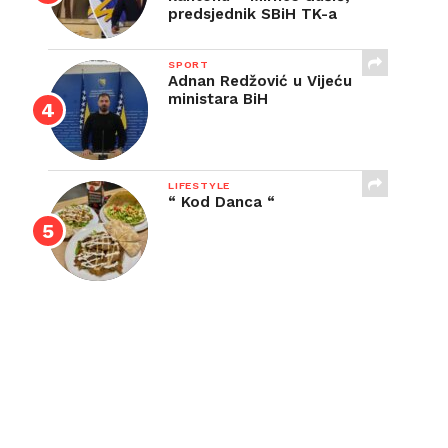
predsjednik SBiH TK-a
SPORT
Adnan Redžović u Vijeću
ministara BiH
LIFESTYLE
“ Kod Danca “