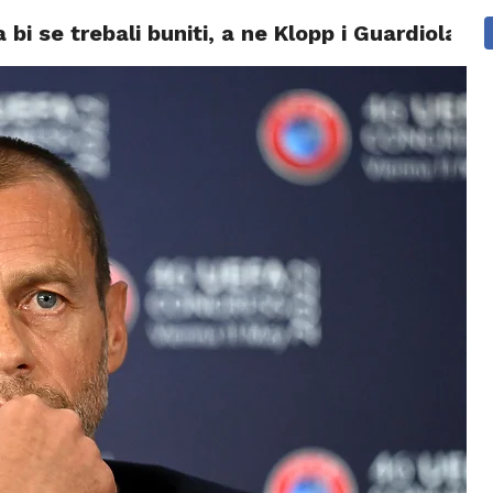
bi se trebali buniti, a ne Klopp i Guardiola
BIZNIS
SPORT
MAGAZIN
AUTO MOTO
LIFESTYL