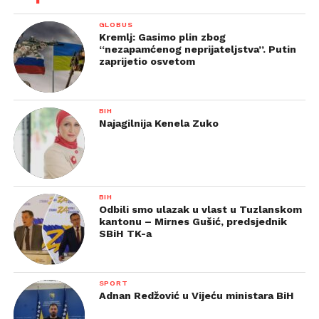
GLOBUS
Kremlj: Gasimo plin zbog
“nezapamćenog neprijateljstva”. Putin
zaprijetio osvetom
BIH
Najagilnija Kenela Zuko
BIH
Odbili smo ulazak u vlast u Tuzlanskom
kantonu – Mirnes Gušić, predsjednik
SBiH TK-a
SPORT
Adnan Redžović u Vijeću ministara BiH