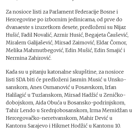
Za nosioce listi za Parlament Federacije Bosne i
Hercegovine po izbornim jedinicama, od prve do
dvanaeste s izuzetkom desete, predloženi su Nijaz
Hušić, Fadil Novalić, Azmir Husić, Begajeta Čaušević,
Miralem Galijašević, Mirsad Zaimović, Eldar Čomor,
Melika Mahmutbegović, Edin Mušić, Edin Smajić i
Nermina Zahirović.
Kada su u pitanju katonalne skupštine, za nosioce
listi SDA biti će predloženi Jasmin Musić u Unsko-
sanskom, Anes Osmanović u Posavskom, Irfan
Halilagić u Tuzlanskom, Mirsad Hadžić u Zeničko-
dobojskom, Aida Obuća u Bosansko-podrinjskom,
Tahir Lendo u Srednjobosanskom, Irma Memidžan u
Hercegovačko-neretvanskom, Mahir Dević u
Kantonu Sarajevo i Hikmet Hodžić u Kantonu 10.