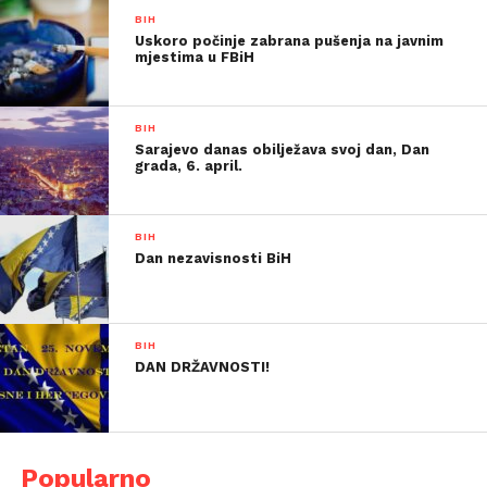
BIH
Uskoro počinje zabrana pušenja na javnim
mjestima u FBiH
BIH
Sarajevo danas obilježava svoj dan, Dan
grada, 6. april.
BIH
Dan nezavisnosti BiH
BIH
DAN DRŽAVNOSTI!
Popularno