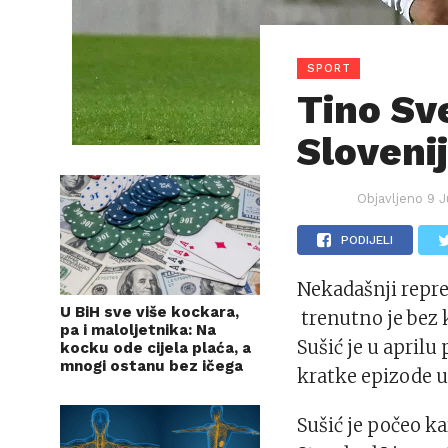
SPORT
Tino Sv
Sloveni
Objavljeno
9 J
PODIJELI
Nekadašnji repre
U BiH sve više kockara,
trenutno je bez 
pa i maloljetnika: Na
Sušić je u april
kocku ode cijela plaća, a
mnogi ostanu bez ičega
kratke epizode u 
Sušić je počeo ka