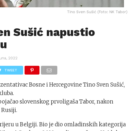
Tino Sven Sušić (Foto: NK Tabor)
en Sušić napustio
ju
una, 2022
TWEET
zentativac Bosne i Hercegovine Tino Sven Sušić,
kluba.
u pojačao slovenskog prvoligaša Tabor, nakon
Rusiji.
rijeru u Belgiji. Bio je dio omladinskih kategorija