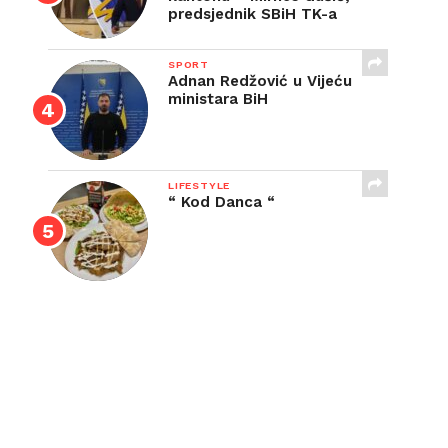
predsjednik SBiH TK-a
SPORT
Adnan Redžović u Vijeću
ministara BiH
LIFESTYLE
“ Kod Danca “