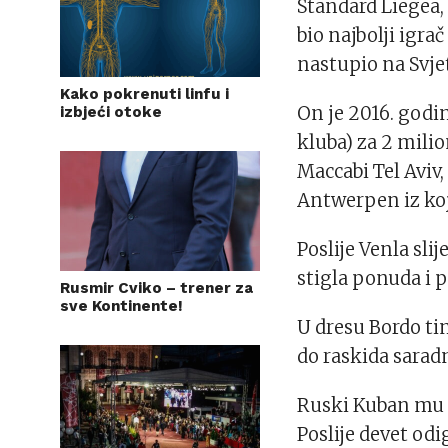
Standard Liegea,
bio najbolji igra
nastupio na Svje
Kako pokrenuti linfu i
On je 2016. god
izbjeći otoke
kluba) za 2 mili
Maccabi Tel Aviv
Antwerpen iz koj
Poslije Venla sli
stigla ponuda i p
Rusmir Cviko – trener za
sve Kontinente!
U dresu Bordo ti
do raskida saradn
Ruski Kuban mu n
Poslije devet od