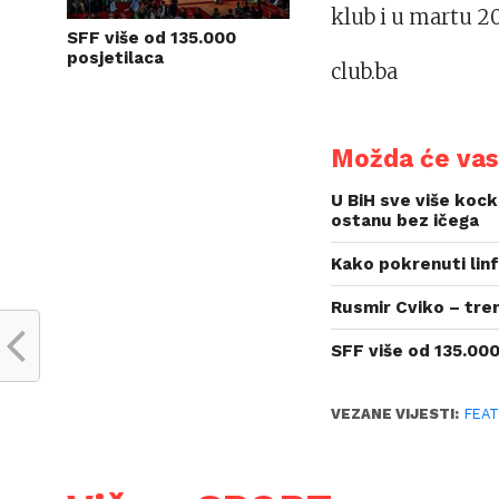
klub i u martu 20
SFF više od 135.000
posjetilaca
club.ba
Možda će vas 
U BiH sve više kock
ostanu bez ičega
Kako pokrenuti linf
Rusmir Cviko – tre
SFF više od 135.000
VEZANE VIJESTI:
FEA