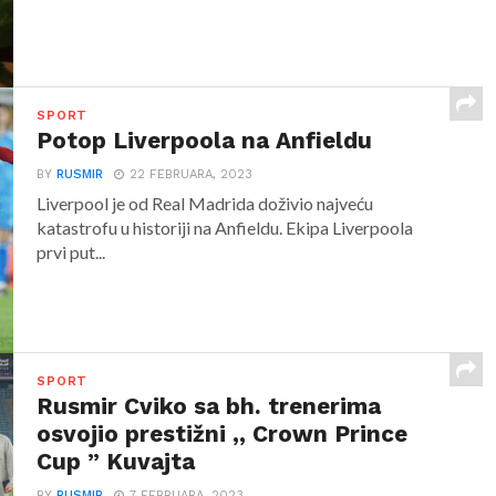
SPORT
Potop Liverpoola na Anfieldu
BY
RUSMIR
22 FEBRUARA, 2023
Liverpool je od Real Madrida doživio najveću
katastrofu u historiji na Anfieldu. Ekipa Liverpoola
prvi put...
SPORT
Rusmir Cviko sa bh. trenerima
osvojio prestižni ,, Crown Prince
Cup ” Kuvajta
BY
RUSMIR
7 FEBRUARA, 2023