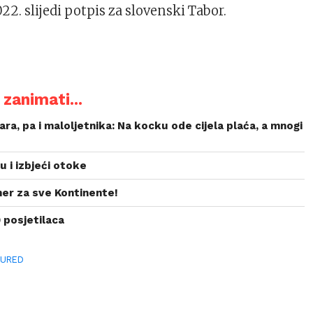
22. slijedi potpis za slovenski Tabor.
zanimati...
ara, pa i maloljetnika: Na kocku ode cijela plaća, a mnogi
u i izbjeći otoke
ner za sve Kontinente!
 posjetilaca
TURED