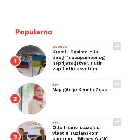
E
Popularno
GLOBUS
Kremlj: Gasimo plin
zbog “nezapamćenog
neprijateljstva”. Putin
zaprijetio osvetom
BIH
Najagilnija Kenela Zuko
BIH
Odbili smo ulazak u
vlast u Tuzlanskom
kantonu – Mirnes Gušić,