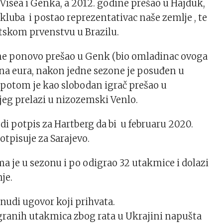
 Visea i Genka, a 2012. godine prešao u Hajduk,
č kluba i postao reprezentativac naše zemlje , te
tskom prvenstvu u Brazilu.
ine ponovo prešao u Genk (bio omladinac ovoga
ona eura, nakon jedne sezone je posuđen u
, potom je kao slobodan igrač prešao u
eg prelazi u nizozemski Venlo.
jedi potpis za Hartberg da bi u februaru 2020.
otpisuje za Sarajevo.
ma je u sezonu i po odigrao 32 utakmice i dolazi
je.
udi ugovor koji prihvata.
igranih utakmica zbog rata u Ukrajini napušta