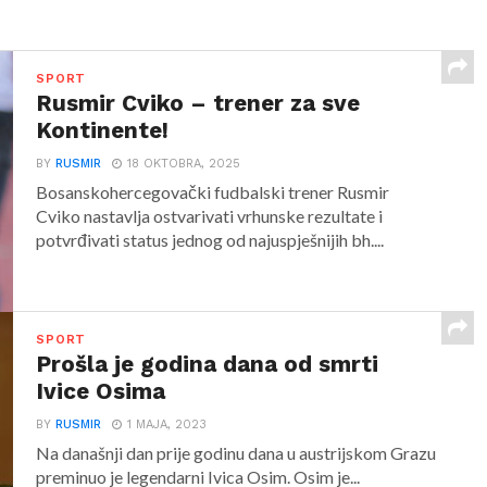
SPORT
Rusmir Cviko – trener za sve
Kontinente!
BY
RUSMIR
18 OKTOBRA, 2025
Bosanskohercegovački fudbalski trener Rusmir
Cviko nastavlja ostvarivati vrhunske rezultate i
potvrđivati status jednog od najuspješnijih bh....
SPORT
Prošla je godina dana od smrti
Ivice Osima
BY
RUSMIR
1 MAJA, 2023
Na današnji dan prije godinu dana u austrijskom Grazu
preminuo je legendarni Ivica Osim. Osim je...