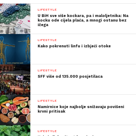
LIFESTYLE
U BiH sve više kockara, pa i maloljetnika: Na
kocku ode cijela plaća, a mnogi ostanu bez
ičega
LIFESTYLE
Kako pokrenuti linfu i izbjeći otoke
LIFESTYLE
SFF više od 135.000 posjetilaca
LIFESTYLE
Namirnice koje najbolje snižavaju povišeni
krvni pritisak
LIFESTYLE