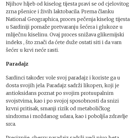
Njihov hljeb od kiselog tijesta pravi se od cjelovitog
zrna pšenice i živih laktobacila. Prema članku
National Geographica, proces pečenja kiselog tijesta
u Sardiniji pomaže pretvaranju šećera i glukoze u
mliječnu kiselinu. Ovaj proces snižava glikemijski
indeks , što znači da ćete duže ostati siti i da vam
šećer u krvi neće rasti.
Paradajz
Sardinci također vole svoj paradajz i koriste ga u
dosta svojih jela. Paradajz sadrži likopen, koji je
antioksidans poznat po svojim protuupalnim
svojstvima, kao i po svojoj sposobnosti da snizi
krvni pritisak, smanji rizik od metaboličkog
sindroma i moždanog udara, kao i poboljša zdravlje
srca.
Preciznije, cherry paradajz sadrži veći nivo beta