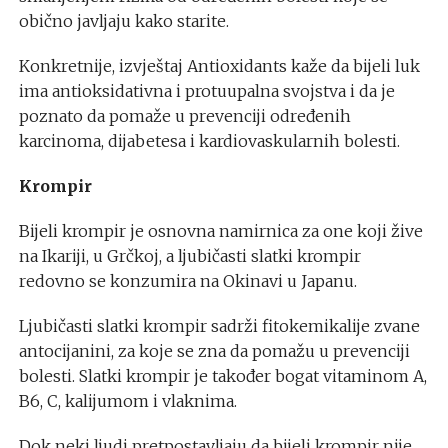
obično javljaju kako starite.
Konkretnije, izvještaj Antioxidants kaže da bijeli luk
ima antioksidativna i protuupalna svojstva i da je
poznato da pomaže u prevenciji određenih
karcinoma, dijabetesa i kardiovaskularnih bolesti.
Krompir
Bijeli krompir je osnovna namirnica za one koji žive
na Ikariji, u Grčkoj, a ljubičasti slatki krompir
redovno se konzumira na Okinavi u Japanu.
Ljubičasti slatki krompir sadrži fitokemikalije zvane
antocijanini, za koje se zna da pomažu u prevenciji
bolesti. Slatki krompir je također bogat vitaminom A,
B6, C, kalijumom i vlaknima.
Dok neki ljudi pretpostavljaju da bijeli krompir nije