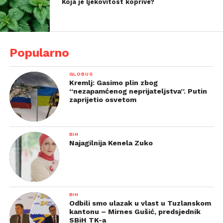
Koja je ljekovitost koprive?
Popularno
GLOBUS
Kremlj: Gasimo plin zbog
“nezapamćenog neprijateljstva”. Putin
zaprijetio osvetom
BIH
Najagilnija Kenela Zuko
BIH
Odbili smo ulazak u vlast u Tuzlanskom
kantonu – Mirnes Gušić, predsjednik
SBiH TK-a