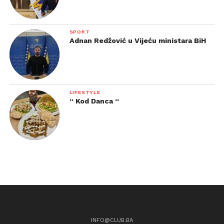
SPORT
Adnan Redžović u Vijeću ministara BiH
LIFESTYLE
“ Kod Danca “
INFO@CLUB.BA