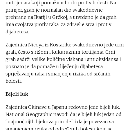
nutrijenata koji pomažu u borbi protiv bolesti. Na
primjer, grah je normalan dio svakodnevne
prehrane na Ikariji u Grčkoj, a utvrđeno je da grah
ima svojstva protiv raka, za zdravlje srca i protiv
dijabetesa.
Zajednica Nicoya iz Kostarike svakodnevno jede crni
grah, često s rižom i kukuruznim tortiljama. Crni
grah sadrži velike količine vlakana i antioksidansa i
poznato je da pomaže u liječenju dijabetesa,
sprječavanju raka i smanjenju rizika od srčanih
bolesti.
Bijeli luk
Zajednica Okinave u Japanu redovno jede bijeli luk.
National Geographic navodi da je bijeli luk jedan od
“najmoćnijih lijekova prirode” i da je povezan sa
smanjenjem rizika od određenih bolesti koje se